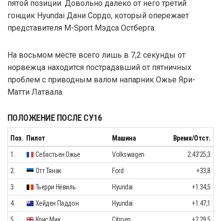
пятой позиции. Довольно далеко от него третий
гонщик Hyundai Дани Сордо, который опережает
представителя M-Sport Мэдса Остберга.
На восьмом месте всего лишь в 7,2 секунды от
норвежца находится пострадавший от пятничных
проблем с приводным валом напарник Ожье Яри-
Матти Латвала.
ПОЛОЖЕНИЕ ПОСЛЕ СУ16
Поз.
Пилот
Машина
Время/Отст.
1.
Себастьен Ожье
Volkswagen
2:43'25,3
2.
Отт Тянак
Ford
+33,8
3.
Тьерри Нёвиль
Hyundai
+1.34,5
4.
Хейден Паддон
Hyundai
+1.47,1
5.
Крис Мик
Citroen
+2.29,5