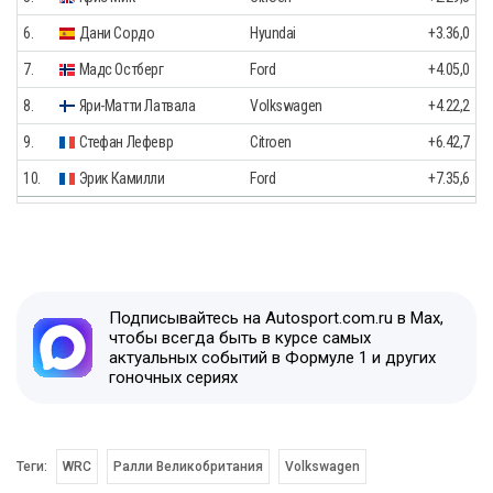
6.
Дани Сордо
Hyundai
+3.36,0
7.
Мадс Остберг
Ford
+4.05,0
8.
Яри-Матти Латвала
Volkswagen
+4.22,2
9.
Стефан Лефевр
Citroen
+6.42,7
10.
Эрик Камилли
Ford
+7.35,6
Подписывайтесь на Autosport.com.ru в Max,
чтобы всегда быть в курсе самых
актуальных событий в Формуле 1 и других
гоночных сериях
Теги:
WRC
Ралли Великобритания
Volkswagen