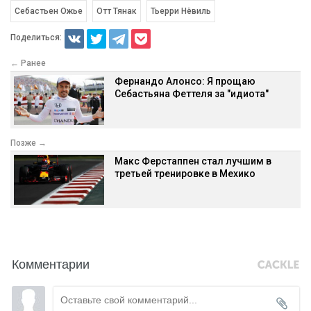
Себастьен Ожье
Отт Тянак
Тьерри Нёвиль
Поделиться:
← Ранее
Фернандо Алонсо: Я прощаю
Себастьяна Феттеля за "идиота"
Позже →
Макс Ферстаппен стал лучшим в
третьей тренировке в Мехико
Комментарии