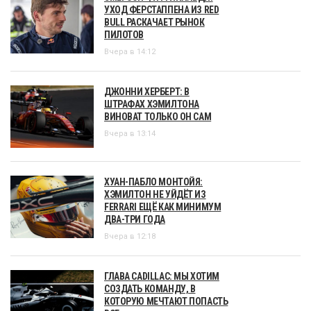
УХОД ФЕРСТАППЕНА ИЗ RED
BULL РАСКАЧАЕТ РЫНОК
ПИЛОТОВ
Вчера в 14:12
ДЖОННИ ХЕРБЕРТ: В
ШТРАФАХ ХЭМИЛТОНА
ВИНОВАТ ТОЛЬКО ОН САМ
Вчера в 13:14
ХУАН-ПАБЛО МОНТОЙЯ:
ХЭМИЛТОН НЕ УЙДЁТ ИЗ
FERRARI ЕЩЁ КАК МИНИМУМ
ДВА-ТРИ ГОДА
Вчера в 12:18
ГЛАВА CADILLAC: МЫ ХОТИМ
СОЗДАТЬ КОМАНДУ, В
КОТОРУЮ МЕЧТАЮТ ПОПАСТЬ