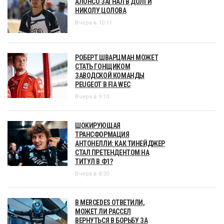
АЛОНСО ЗАГНАЛ В ДОЛГИ
НИКОЛУ ЦОЛОВА
Вчера в 10:11
РОБЕРТ ШВАРЦМАН МОЖЕТ
СТАТЬ ГОНЩИКОМ
ЗАВОДСКОЙ КОМАНДЫ
PEUGEOT В FIA WEC
Вчера в 9:10
ШОКИРУЮЩАЯ
ТРАНСФОРМАЦИЯ
АНТОНЕЛЛИ: КАК ТИНЕЙДЖЕР
СТАЛ ПРЕТЕНДЕНТОМ НА
ТИТУЛ В Ф1?
Вчера в 8:30
В MERCEDES ОТВЕТИЛИ,
МОЖЕТ ЛИ РАССЕЛ
ВЕРНУТЬСЯ В БОРЬБУ ЗА