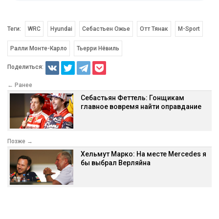
Теги:
WRC
Hyundai
Себастьен Ожье
Отт Тянак
M-Sport
Ралли Монте-Карло
Тьерри Нёвиль
Поделиться:
← Ранее
Себастьян Феттель: Гонщикам
главное вовремя найти оправдание
Позже →
Хельмут Марко: На месте Mercedes я
бы выбрал Верляйна