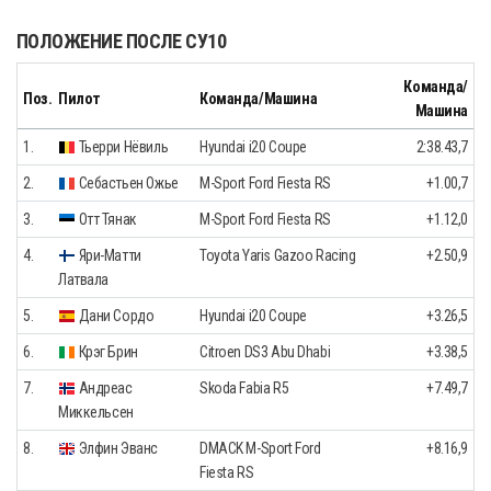
ПОЛОЖЕНИЕ ПОСЛЕ СУ10
Команда/
Поз.
Пилот
Команда/Машина
Машина
1.
Тьерри Нёвиль
Hyundai i20 Coupe
2:38.43,7
2.
Себастьен Ожье
M-Sport Ford Fiesta RS
+1.00,7
3.
Отт Тянак
M-Sport Ford Fiesta RS
+1.12,0
4.
Яри-Матти
Toyota Yaris Gazoo Racing
+2.50,9
Латвала
5.
Дани Сордо
Hyundai i20 Coupe
+3.26,5
6.
Крэг Брин
Citroen DS3 Abu Dhabi
+3.38,5
7.
Андреас
Skoda Fabia R5
+7.49,7
Миккельсен
8.
Элфин Эванс
DMACK M-Sport Ford
+8.16,9
Fiesta RS