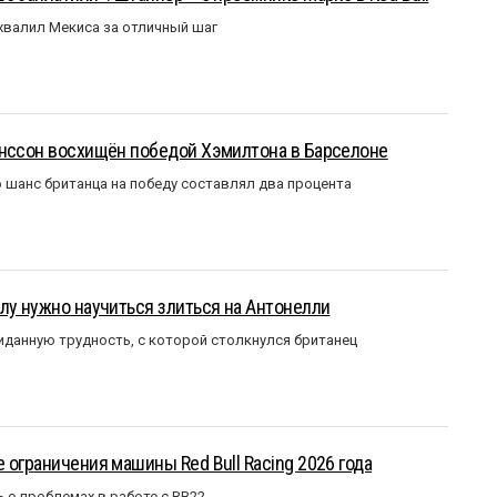
валил Мекиса за отличный шаг
анссон восхищён победой Хэмилтона в Барселоне
 шанс британца на победу составлял два процента
лу нужно научиться злиться на Антонелли
данную трудность, с которой столкнулся британец
 ограничения машины Red Bull Racing 2026 года
– о проблемах в работе с RB22