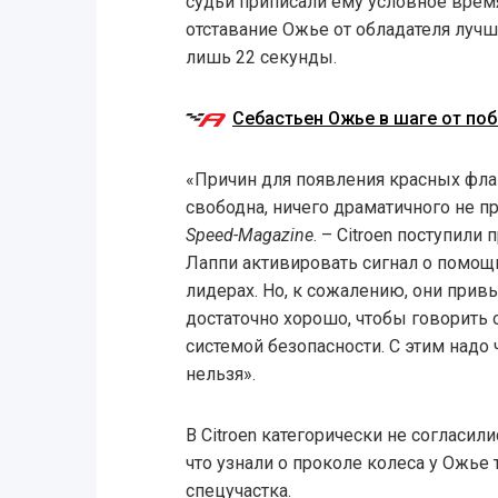
судьи приписали ему условное врем
отставание Ожье от обладателя луч
лишь 22 секунды.
Себастьен Ожье в шаге от по
«Причин для появления красных фла
свободна, ничего драматичного не п
Speed-Magazine
. – Citroen поступили
Лаппи активировать сигнал о помощи
лидерах. Но, к сожалению, они привы
достаточно хорошо, чтобы говорить 
системой безопасности. С этим надо ч
нельзя».
В Citroen категорически не согласил
что узнали о проколе колеса у Ожье
спецучастка.