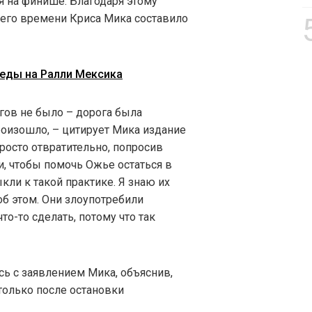
я на финише. Благодаря этому
шего времени Криса Мика составило
беды на Ралли Мексика
гов не было – дорога была
роизошло, – цитирует Мика издание
 просто отвратительно, попросив
, чтобы помочь Ожье остаться в
кли к такой практике. Я знаю их
об этом. Они злоупотребили
то-то сделать, потому что так
ись с заявлением Мика, объяснив,
 только после остановки