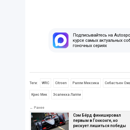
Подписывайтесь на Autospor
курсе самых актуальных со
гоночных сериях
Теги:
WRC
Citroen
Ралли Мексика
Себастьен Ож
Крис Мик
Эсапекка Лаппи
← Ранее
Сэм Бёрд финишировал
первым в Гонконге, но
рискует лишиться победы