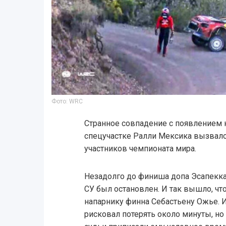
Фото: WRC
Странное совпадение с появлением 
спецучастке Ралли Мексика вызвало
участников чемпионата мира.
Незадолго до финиша допа Эсапекка 
СУ был остановлен. И так вышло, чт
напарнику финна Себастьену Ожье. И
рисковал потерять около минуты, но 