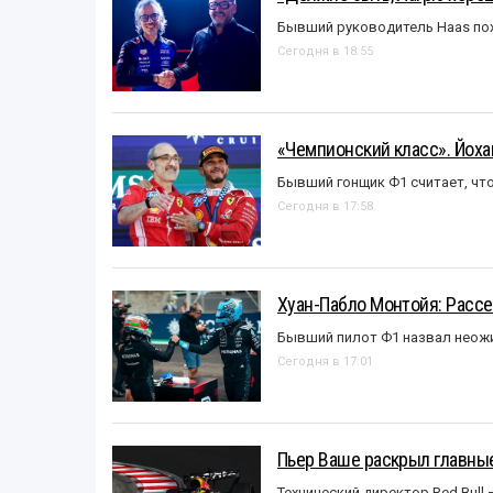
Бывший руководитель Haas пох
Сегодня в 18:55
«Чемпионский класс». Йох
Бывший гонщик Ф1 считает, что
Сегодня в 17:58
Хуан-Пабло Монтойя: Рассе
Бывший пилот Ф1 назвал неожи
Сегодня в 17:01
Пьер Ваше раскрыл главные
Технический директор Red Bull 