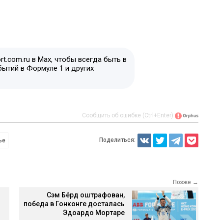
t.com.ru в Max, чтобы всегда быть в
бытий в Формуле 1 и других
Сообщить об ошибке (Ctrl+Enter)
Поделиться:
ье
Позже →
Сэм Бёрд оштрафован,
победа в Гонконге досталась
Эдоардо Мортаре