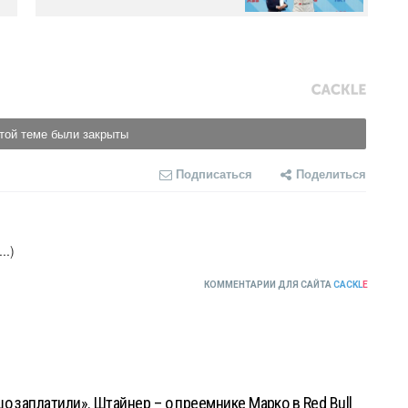
той теме были закрыты
Подписаться
Поделиться
..)
КОММЕНТАРИИ ДЛЯ САЙТА
CACKL
E
о заплатили». Штайнер – о преемнике Марко в Red Bull