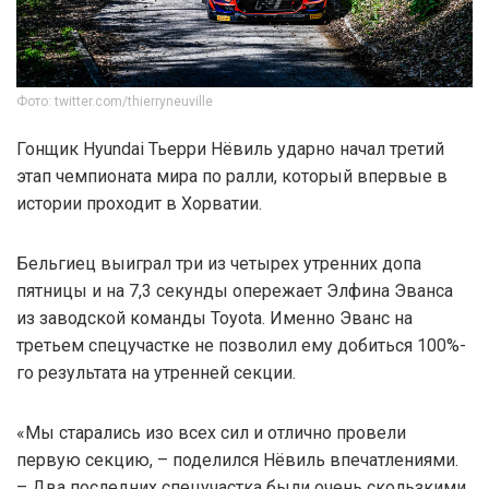
Фото: twitter.com/thierryneuville
Гонщик Hyundai Тьерри Нёвиль ударно начал третий
этап чемпионата мира по ралли, который впервые в
истории проходит в Хорватии.
Бельгиец выиграл три из четырех утренних допа
пятницы и на 7,3 секунды опережает Элфина Эванса
из заводской команды Toyota. Именно Эванс на
третьем спецучастке не позволил ему добиться 100%-
го результата на утренней секции.
«Мы старались изо всех сил и отлично провели
первую секцию, – поделился Нёвиль впечатлениями.
– Два последних спецучастка были очень скользкими.