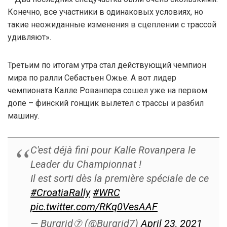
Конечно, все участники в одинаковых условиях, но
такие неожиданные изменения в сцеплении с трассой
удивляют».
Третьим по итогам утра стал действующий чемпион
мира по ралли Себастьен Ожье. А вот лидер
чемпионата Калле Рованпера сошел уже на первом
допе – финский гонщик вылетел с трассы и разбил
машину.
C'est déjà fini pour Kalle Rovanpera le
Leader du Championnat !
Il est sorti dès la première spéciale de ce
#CroatiaRally
#WRC
pic.twitter.com/RKq0VesAAF
— Burgrid⑦ (@Burgrid7)
April 23, 2021