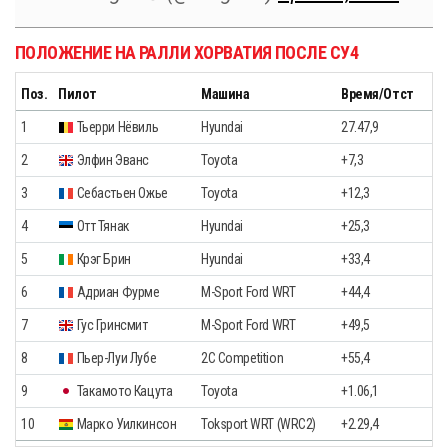
ПОЛОЖЕНИЕ НА РАЛЛИ ХОРВАТИЯ ПОСЛЕ СУ4
Поз.
Пилот
Машина
Время/Отст
1
Тьерри Нёвиль
Hyundai
27.47,9
2
Элфин Эванс
Toyota
+7,3
3
Себастьен Ожье
Toyota
+12,3
4
Отт Тянак
Hyundai
+25,3
5
Крэг Брин
Hyundai
+33,4
6
Адриан Фурме
M-Sport Ford WRT
+44,4
7
Гус Гринсмит
M-Sport Ford WRT
+49,5
8
Пьер-Луи Лубе
2C Competition
+55,4
9
Такамото Кацута
Toyota
+1.06,1
10
Марко Уилкинсон
Toksport WRT (WRC2)
+2.29,4