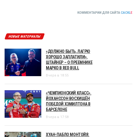
КОММЕНТАРИИ ДЛЯ САЙТА
CACKL
E
НОВЫЕ МАТЕРИАЛЫ
«ДОЛЖНО БЫТЬ, ЛАГРЮ
ХОРОШО ЗАПЛАТИЛИ».
ШТАЙНЕР – О ПРЕЕМНИКЕ
МАРКО В RED BULL
Вчера в 18:55
«ЧЕМПИОНСКИЙ КЛАСС».
ЙОХАНССОН ВОСХИЩЁН
ПОБЕДОЙ ХЭМИЛТОНА В
БАРСЕЛОНЕ
Вчера в 17:58
ХУАН-ПАБЛО МОНТОЙЯ: