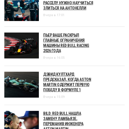
РАССЕЛУ НУЖНО НАУЧИТЬСЯ
ЗЛИТЬСЯ НА АНТОНЕЛЛИ
Вчера в 17:01
ПЬЕР ВАШЕ РАСКРЫЛ
ГЛАВНЫЕ ОГРАНИЧЕНИЯ
МАШИНЫ RED BULL RACING
2026 ГОДА
Вчера в 16:05
ДЭВИД КУЛТХАРД
ПРЕДСКАЗАЛ, КОГДА ASTON
MARTIN ОДЕРЖИТ ПЕРВУЮ
ПОБЕДУ В ФОРМУЛЕ 1
Вчера в 15:09
BILD: RED BULL НАШЛА
ЗАМЕНУ ЛАМБЬЯЗЕ,
ПЕРЕМАНИВ ИНЖЕНЕРА
ASTON MARTIN