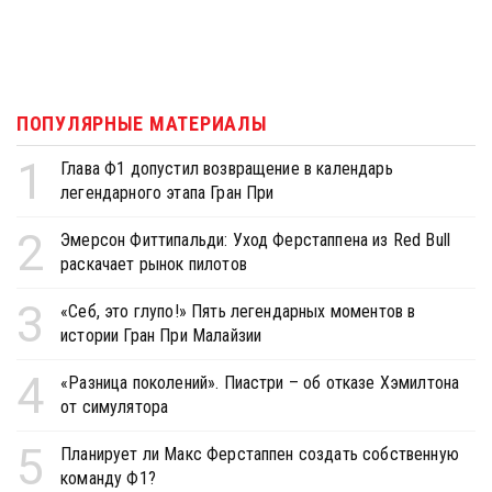
ПОПУЛЯРНЫЕ МАТЕРИАЛЫ
1
Глава Ф1 допустил возвращение в календарь
легендарного этапа Гран При
2
Эмерсон Фиттипальди: Уход Ферстаппена из Red Bull
раскачает рынок пилотов
3
«Себ, это глупо!» Пять легендарных моментов в
истории Гран При Малайзии
4
«Разница поколений». Пиастри – об отказе Хэмилтона
от симулятора
5
Планирует ли Макс Ферстаппен создать собственную
команду Ф1?