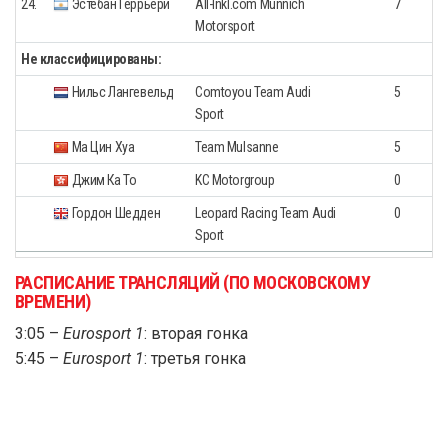
24.
Эстебан Геррьери
All-Inkl.com Munnich
7
Motorsport
Не классифицированы:
Нильс Лангевельд
Comtoyou Team Audi
5
Sport
Ma Цин Хуа
Team Mulsanne
5
Джим Ка То
KC Motorgroup
0
Гордон Шедден
Leopard Racing Team Audi
0
Sport
РАСПИСАНИЕ ТРАНСЛЯЦИЙ (ПО МОСКОВСКОМУ
ВРЕМЕНИ)
3:05 –
Eurosport 1
: вторая гонка
5:45 –
Eurosport 1
: третья гонка