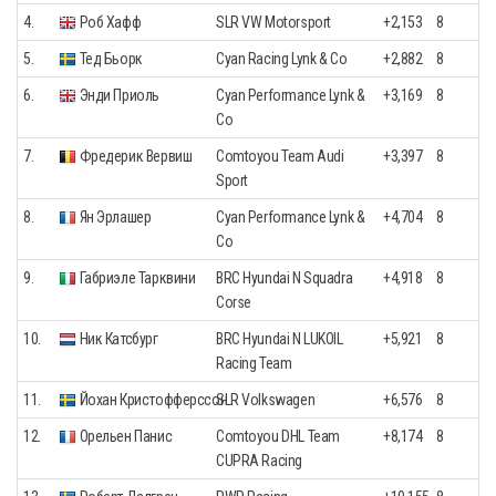
4.
Роб Хафф
SLR VW Motorsport
+2,153
8
5.
Тед Бьорк
Cyan Racing Lynk & Co
+2,882
8
6.
Энди Приоль
Cyan Performance Lynk &
+3,169
8
Co
7.
Фредерик Вервиш
Comtoyou Team Audi
+3,397
8
Sport
8.
Ян Эрлашер
Cyan Performance Lynk &
+4,704
8
Co
9.
Габриэле Тарквини
BRC Hyundai N Squadra
+4,918
8
Corse
10.
Ник Катсбург
BRC Hyundai N LUKOIL
+5,921
8
Racing Team
11.
Йохан Кристофферссон
SLR Volkswagen
+6,576
8
12.
Орельен Панис
Comtoyou DHL Team
+8,174
8
CUPRA Racing