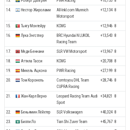
13.
Роберт Далгрен
PWR Racing
+10,155
8
14.
Нестор Жиролами
All-Inkl.com Munnich
+12,134
8
Motorsport
15.
Тьягу Монтейру
KCMG
+12,946
8
16.
Лука Энгстлер
BRC Hyundai N LUKOIL
+13,543
8
Racing Team
17.
Меди Беннани
SLR VW Motorsport
+13,967
8
18.
Аттила Тасси
KCMG
+20,708
8
19.
Микель Ацкона
PWR Racing
+27,199
8
20.
Том Коронель
Comtoyou DHL Team
+28,746
8
CUPRA Racing
21.
Жан-Карл Вернэ
Leopard Racing Team Audi
+34,821
8
Sport
22.
Беньямин Лёйхтер
SLR Volkswagen
+40,324
8
23.
Билли Ло
Tian Shi Zuver Team
+45,767
8