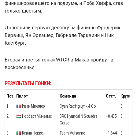
финишировавшего на подиуме, и Роба Хаффа, став
только шестым.
Дополнили первую десятку на финише Фредерик
Вервиш, Ян Эрлашер, Габриэле Тарквини и Ник
Кастбург.
Вторая и третья гонки WTCR в Макао пройдут в
воскресенье.
РЕЗУЛЬТАТЫ ГОНКИ:
Поз.
Пилот
Команда
Отст.
Круги
1.
Иван Мюллер
Cyan Racing Lynk & Co
8
2.
Норберт Мичелис
BRC Hyundai N Squadra
+0,405
8
Corse
3.
Кевин Чеккон
Team Mulsanne
+1,644
8