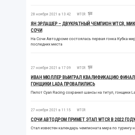
28 ноября 2021 в 13:42
WTCR
ЯН ЭРЛАШЕР – ДВУКРАТНЫЙ ЧЕМПИОН WTCR, МИК
СОЧИ
На Сочи Автодроме состоялась первая гонка Кубка мира
последних места
27 ноября 2021 в 17:09
WTCR
ИВАН МЮЛЛЕР ВЫИГРАЛ КВАЛИФИКАЦИЮ ФИНАЛЬ
ГОНЩИКИ LADA ПРОВАЛИЛИСЬ
Пилот Cyan Racing сохранил шансы на титул, гонщики La
27 ноября 2021 в 11:15
WTCR
СОЧИ АВТОДРОМ ПРИМЕТ ЭТАП WTCR В 2022 ГОД
Стал известен календарь чемпионата мира по турингу 