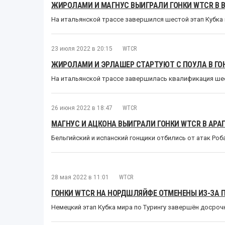
ЖИРОЛАМИ И МАГНУС ВЫИГРАЛИ ГОНКИ WTCR В 
На итальянской трассе завершился шестой этап Кубка м
23 июля 2022 в 20:15
WTCR
ЖИРОЛАМИ И ЭРЛАШЕР СТАРТУЮТ С ПОУЛА В ГО
На итальянской трассе завершилась квалификация шест
26 июня 2022 в 18:47
WTCR
МАГНУС И АЦКОНА ВЫИГРАЛИ ГОНКИ WTCR В АРА
Бельгийский и испанский гонщики отбились от атак Ро
28 мая 2022 в 11:01
WTCR
ГОНКИ WTCR НА НОРДШЛЯЙФЕ ОТМЕНЕНЫ ИЗ-ЗА 
Немецкий этап Кубка мира по Турингу завершён досроч