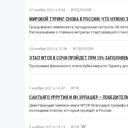
27 ноября 2021 в 9:08
WTCR
,
РОССИЯ
МИРОВОЙ ТУРИНГ СНОВА В РОССИИ: ЧТО НУЖНО З
Гранд-финал чемпионата, прощальная гастроль 59-лет
Рассказываем о главных интригах стартовавшего гоноч
23 ноября 2021 в 15:38
WTCR
,
РОССИЯ
ЭТАП WTCR В СОЧИ ПРОЙДЕТ ПРИ 15% ЗАПОЛНЯЕ
Программа финального этапа Кубка мира по Турингу д
7 ноября 2021 в 16:47
WTCR
САНТЬЯГО УРРУТИЯ И ЯН ЭРЛАШЕР – ПОБЕДИТЕЛ
Действующий чемпион мира WTCR благодаря триумфу в
последним этапом, который пройдёт в России
6 ноября 2021 в 19:13
WTCR