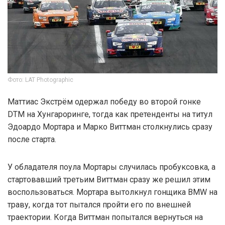
Фото: LAT Photographic
Маттиас Экстрём одержал победу во второй гонке
DTM на Хунгароринге, тогда как претенденты на титул
Эдоардо Мортара и Марко Виттман столкнулись сразу
после старта.
У обладателя поула Мортары случилась пробуксовка, а
стартовавший третьим Виттман сразу же решил этим
воспользоваться. Мортара вытолкнул гонщика BMW на
траву, когда тот пытался пройти его по внешней
траектории. Когда Виттман попытался вернуться на