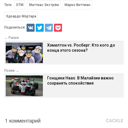
Теги:
DTM
Маттиас Экстрём
Марко Виттман
Эдоардо Мортара
Поделиться:
← Ранее
Хэмилтон vs. Росберг: Кто кого до
конца этого сезона?
Позже →
Гонщики Haas: В Малайзии важно
сохранять спокойствие
1 комментарий