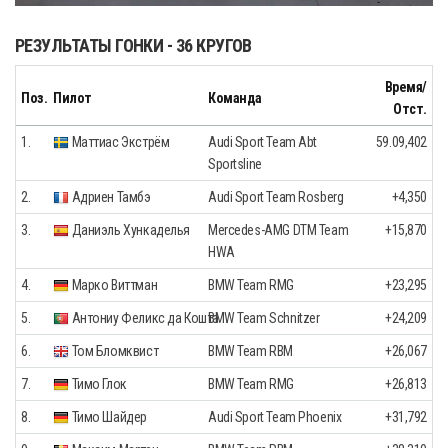
РЕЗУЛЬТАТЫ ГОНКИ - 36 КРУГОВ
Время/
Поз.
Пилот
Команда
Отст.
1.
Маттиас Экстрём
Audi Sport Team Abt
59.09,402
Sportsline
2.
Адриен Тамбэ
Audi Sport Team Rosberg
+4,350
3.
Даниэль Хункаделья
Mercedes-AMG DTM Team
+15,870
HWA
4.
Марко Виттман
BMW Team RMG
+23,295
5.
Антониу Феликс да Кошта
BMW Team Schnitzer
+24,209
6.
Том Бломквист
BMW Team RBM
+26,067
7.
Тимо Глок
BMW Team RMG
+26,813
8.
Тимо Шайдер
Audi Sport Team Phoenix
+31,792