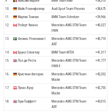
9.
Максим Мартен
BMW Team RBM
+38,310
10.
Майк Рокенфеллер
Audi Sport Team Phoenix
+38,675
11.
Мартин Томчик
BMW Team Schnitzer
+39,966
12.
Роберт Уикенс
Mercedes-AMG DTM Team
+40,327
HWA
13.
Феликс Розенквист
Mercedes-AMG DTM Team
+40,710
ART
14.
Бруно Спенглер
BMW Team MTEK
+41,317
15.
Пол ди Реста
Mercedes-AMG DTM Team
+41,777
HWA II
16.
Кристиан Фиторис
Mercedes-AMG DTM Team
+42,352
Mücke
17.
Лукас Ауэр
Mercedes-AMG DTM Team
+42,755
Mücke
18.
Гэри Паффетт
Mercedes-AMG DTM Team
+43,015
ART