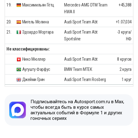
19.
Максимильян Гётц
Mercedes-AMG DTM Team
+45,388
HWA II
20.
Мигель Молина
Audi Sport Team Abt
+1.07,034
21.
Эдоардо Мортара
Audi Sport Team Abt
-3 круга/
Sportsline
НФ
Не классифицированы:
Нико Мюллер
Audi Sport Team Abt
8 кругов
Аугушту Фарфус
BMW Team MTEK
2 круга
Джейми Грин
Audi Sport Team Rosberg
1 круг
Подписывайтесь на Autosport.com.ru в Max,
чтобы всегда быть в курсе самых
актуальных событий в Формуле 1 и других
гоночных сериях