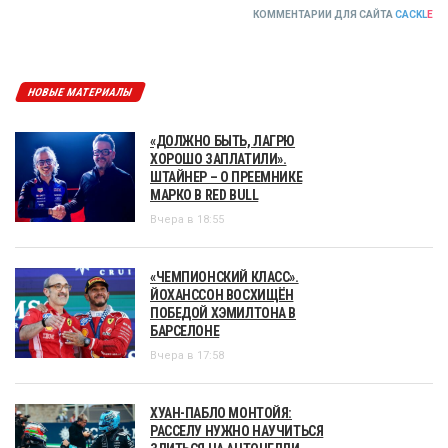
КОММЕНТАРИИ ДЛЯ САЙТА
CACKL
E
НОВЫЕ МАТЕРИАЛЫ
«ДОЛЖНО БЫТЬ, ЛАГРЮ
ХОРОШО ЗАПЛАТИЛИ».
ШТАЙНЕР – О ПРЕЕМНИКЕ
МАРКО В RED BULL
Вчера в 18:55
«ЧЕМПИОНСКИЙ КЛАСС».
ЙОХАНССОН ВОСХИЩЁН
ПОБЕДОЙ ХЭМИЛТОНА В
БАРСЕЛОНЕ
Вчера в 17:58
ХУАН-ПАБЛО МОНТОЙЯ:
РАССЕЛУ НУЖНО НАУЧИТЬСЯ