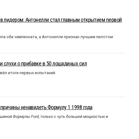
ыв лидером: Антонелли стал главным открытием первой
ла оба чемпионата, а Антонелли признан лучшим пилотом
 слухи о прибавке в 50 лошадиных сил
вёл итоги первых испытаний
 причины ненавидеть Формулу 1 1998 года
ашиной Формулы Ford, только с чуть большей мощностью и