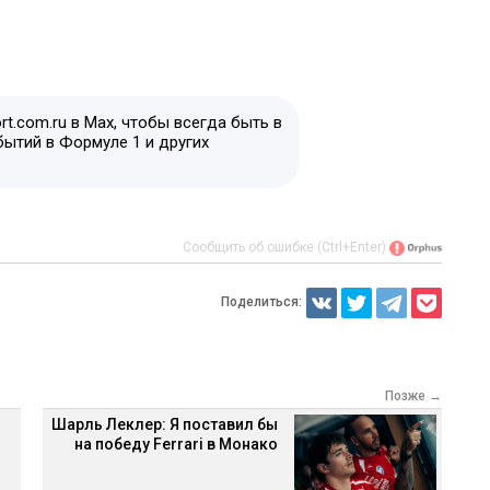
t.com.ru в Max, чтобы всегда быть в
бытий в Формуле 1 и других
Сообщить об ошибке (Ctrl+Enter)
Поделиться:
Позже →
Шарль Леклер: Я поставил бы
на победу Ferrari в Монако