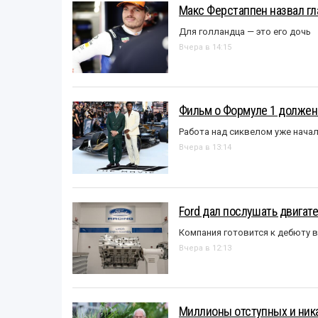
Макс Ферстаппен назвал гл
Для голландца — это его дочь
Вчера в 14:15
Фильм о Формуле 1 должен
Работа над сиквелом уже нача
Вчера в 13:14
Ford дал послушать двигате
Компания готовится к дебюту 
Вчера в 12:13
Миллионы отступных и ника