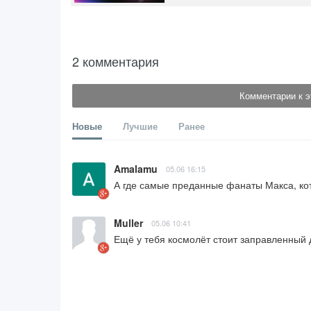
2 комментария
Комментарии к э
Новые
Лучшие
Ранее
Amalamu
05.06 16:15
А где самые преданные фанаты Макса, ко
Muller
05.06 10:41
Ещё у тебя космолёт стоит заправленный