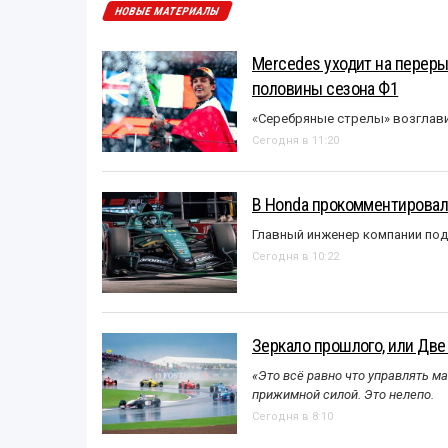
НОВЫЕ МАТЕРИАЛЫ
Mercedes уходит на перер
половины сезона Ф1
«Серебряные стрелы» возглави
Сегодня в 11:20
В Honda прокомментировали
Главный инженер компании под
Сегодня в 10:22
Зеркало прошлого, или Две
«Это всё равно что управлять м
прижимной силой. Это нелепо.
Сегодня в 8:10