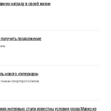
авную награду в своей жизни
 получить продолжение
лась
ль нового «гиперкара»
в гонках спортпрототипов
ких интервью: стали известны условия ухода Марко из