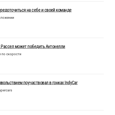
редоточиться на себе и своей команде
оложении
к Рассел может победить Антонелли
 по скорости
овольствием поучаствовал в гонках IndyCar
upercars