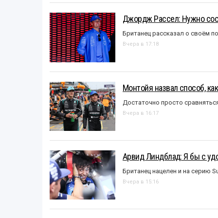
Джордж Рассел: Нужно сос
Британец рассказал о своём п
Вчера в 17:18
Монтойя назвал способ, ка
Достаточно просто сравняться
Вчера в 16:17
Арвид Линдблад: Я бы с уд
Британец нацелен и на серию S
Вчера в 15:16