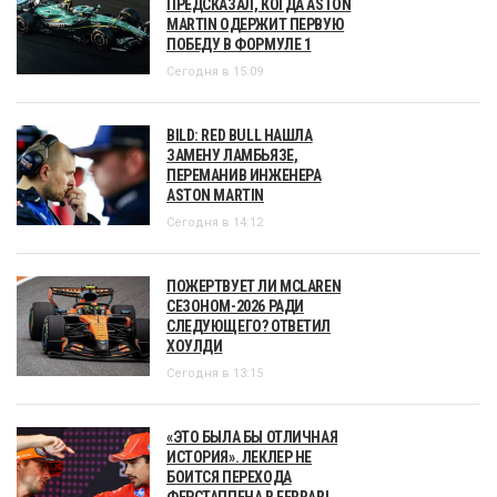
ПРЕДСКАЗАЛ, КОГДА ASTON
MARTIN ОДЕРЖИТ ПЕРВУЮ
ПОБЕДУ В ФОРМУЛЕ 1
Сегодня в 15:09
BILD: RED BULL НАШЛА
ЗАМЕНУ ЛАМБЬЯЗЕ,
ПЕРЕМАНИВ ИНЖЕНЕРА
ASTON MARTIN
Сегодня в 14:12
ПОЖЕРТВУЕТ ЛИ MCLAREN
СЕЗОНОМ-2026 РАДИ
СЛЕДУЮЩЕГО? ОТВЕТИЛ
ХОУЛДИ
Сегодня в 13:15
«ЭТО БЫЛА БЫ ОТЛИЧНАЯ
ИСТОРИЯ». ЛЕКЛЕР НЕ
БОИТСЯ ПЕРЕХОДА
ФЕРСТАППЕНА В FERRARI