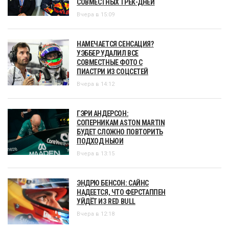
СОВМЕСТНЫХ ТРЕК-ДНЕЙ
Вчера в 15:09
НАМЕЧАЕТСЯ СЕНСАЦИЯ?
УЭББЕР УДАЛИЛ ВСЕ
СОВМЕСТНЫЕ ФОТО С
ПИАСТРИ ИЗ СОЦСЕТЕЙ
Вчера в 14:12
ГЭРИ АНДЕРСОН:
СОПЕРНИКАМ ASTON MARTIN
БУДЕТ СЛОЖНО ПОВТОРИТЬ
ПОДХОД НЬЮИ
Вчера в 13:15
ЭНДРЮ БЕНСОН: САЙНС
НАДЕЕТСЯ, ЧТО ФЕРСТАППЕН
УЙДЁТ ИЗ RED BULL
Вчера в 12:18