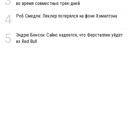
3
во время совместных трек-дней
4
Роб Смедли: Леклер потерялся на фоне Хэмилтона
5
Эндрю Бенсон: Сайнс надеется, что Ферстаппен уйдёт
из Red Bull