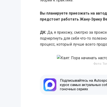
теории к практике.
Вы планируете приезжать на автодр
предстоит работать Жану-Эрику В
ДК:
Да, я прихожу, смотрю за проис
подчерпнуть для себя что-то полезн
процесс, который лучше всего продо
Фото: To
Подписывайтесь на Autospor
курсе самых актуальных со
гоночных сериях