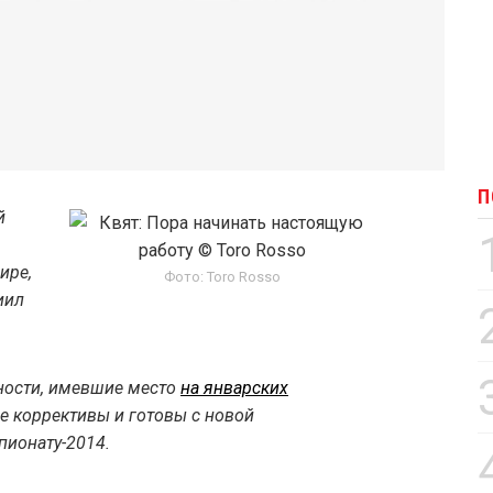
П
й
ире,
Фото: Toro Rosso
иил
ности, имевшие место
на январских
е коррективы и готовы с новой
пионату-2014.