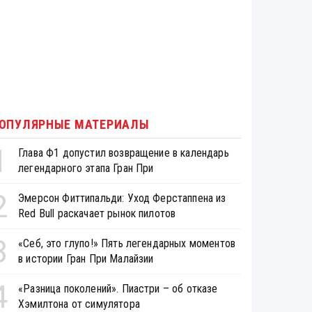
ОПУЛЯРНЫЕ МАТЕРИАЛЫ
1
Глава Ф1 допустил возвращение в календарь
легендарного этапа Гран При
2
Эмерсон Фиттипальди: Уход Ферстаппена из
Red Bull раскачает рынок пилотов
3
«Себ, это глупо!» Пять легендарных моментов
в истории Гран При Малайзии
4
«Разница поколений». Пиастри – об отказе
Хэмилтона от симулятора