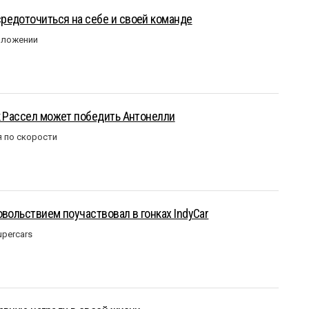
редоточиться на себе и своей команде
оложении
к Рассел может победить Антонелли
 по скорости
овольствием поучаствовал в гонках IndyCar
upercars