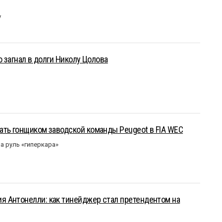
у
о загнал в долги Николу Цолова
ать гонщиком заводской команды Peugeot в FIA WEC
а руль «гиперкара»
 Антонелли: как тинейджер стал претендентом на