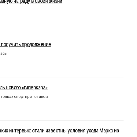
авную награду в своей жизни
 получить продолжение
лась
ль нового «гиперкара»
в гонках спортпрототипов
ких интервью: стали известны условия ухода Марко из