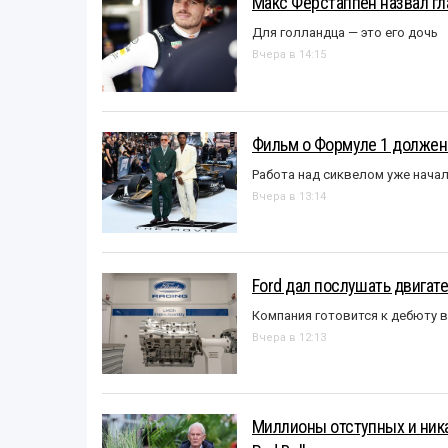
Макс Ферстаппен назвал гл
Для голландца — это его дочь
Вчера в 14:15
Фильм о Формуле 1 должен
Работа над сиквелом уже нача
Вчера в 13:14
Ford дал послушать двигате
Компания готовится к дебюту 
Вчера в 12:13
Миллионы отступных и ника