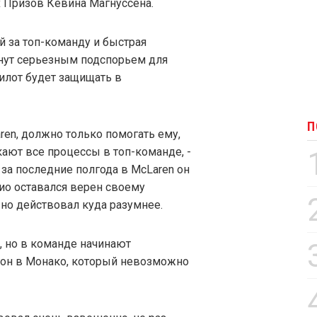
 Призов Кевина Магнуссена.
й за топ-команду и быстрая
нут серьезным подспорьем для
 пилот будет защищать в
П
ren, должно только помогать ему,
кают все процессы в топ-команде, -
 за последние полгода в McLaren он
хио оставался верен своему
но действовал куда разумнее.
, но в команде начинают
бгон в Монако, который невозможно