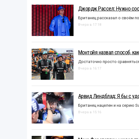
Джордж Рассел: Нужно сос
Британец рассказал о своём п
Вчера в 17:18
Монтойя назвал способ, ка
Достаточно просто сравняться
Вчера в 16:17
Арвид Линдблад: Я бы с уд
Британец нацелен и на серию S
Вчера в 15:16