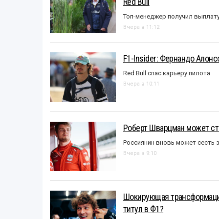
Red Bull
Топ-менеджер получил выплат
Вчера в 11:12
F1-Insider: Фернандо Алонс
Red Bull спас карьеру пилота
Вчера в 10:11
Роберт Шварцман может ст
Россиянин вновь может сесть з
Вчера в 9:10
Шокирующая трансформация
титул в Ф1?