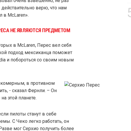
вовал очень взвешенно, не раз
действительно верю, что нам
л в McLaren».
РЕСА НЕ ЯВЛЯЮТСЯ ПРЕДМЕТОМ
торых в McLaren, Перес вел себя
акой подход мексиканца поможет
ndia и побороться со своим новым
окомерным, в противном
ить, - сказал Фернли. – Он
на этой планете.
если пилоты станут в себе
лемы. С Чеко легко работать, он
 Разве мог Серхио получить более