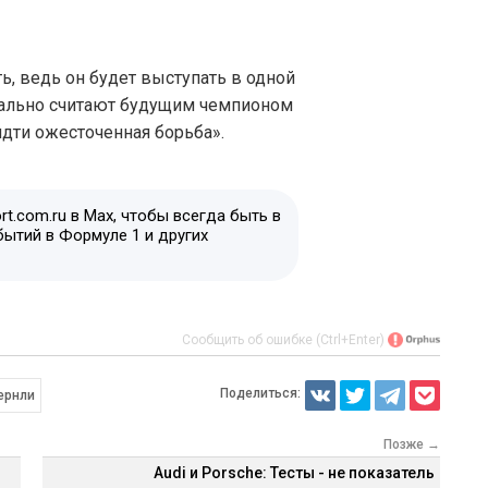
ть, ведь он будет выступать в одной
иально считают будущим чемпионом
дти ожесточенная борьба».
t.com.ru в Max, чтобы всегда быть в
бытий в Формуле 1 и других
Сообщить об ошибке (Ctrl+Enter)
Поделиться:
ернли
Позже →
Audi и Porsche: Тесты - не показатель