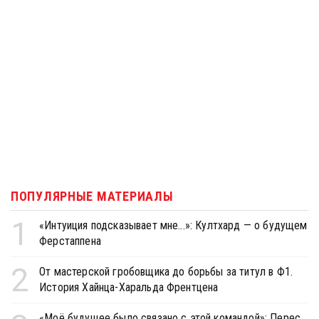
ПОПУЛЯРНЫЕ МАТЕРИАЛЫ
1
«Интуиция подсказывает мне...»: Култхард — о будущем
Ферстаппена
2
От мастерской гробовщика до борьбы за титул в Ф1.
История Хайнца-Харальда Френтцена
«Моё будущее было связано с этой командой»: Перес