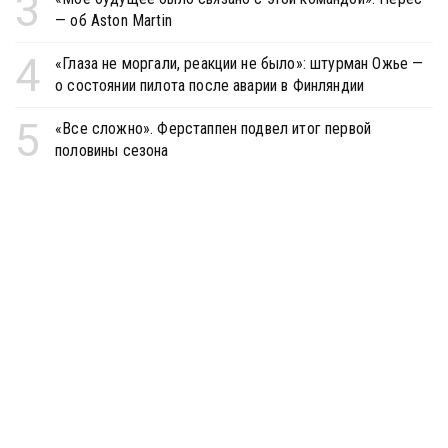
3
— об Aston Martin
4
«Глаза не моргали, реакции не было»: штурман Ожье —
о состоянии пилота после аварии в Финляндии
5
«Все сложно». Ферстаппен подвел итог первой
половины сезона