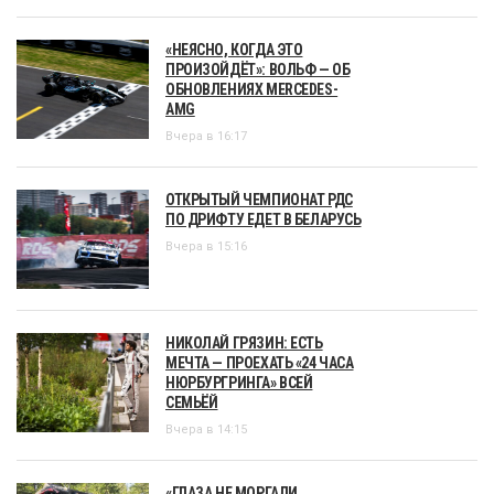
«НЕЯСНО, КОГДА ЭТО
ПРОИЗОЙДЁТ»: ВОЛЬФ — ОБ
ОБНОВЛЕНИЯХ MERCEDES-
AMG
Вчера в 16:17
ОТКРЫТЫЙ ЧЕМПИОНАТ РДС
ПО ДРИФТУ ЕДЕТ В БЕЛАРУСЬ
Вчера в 15:16
НИКОЛАЙ ГРЯЗИН: ЕСТЬ
МЕЧТА — ПРОЕХАТЬ «24 ЧАСА
НЮРБУРГРИНГА» ВСЕЙ
СЕМЬЁЙ
Вчера в 14:15
«ГЛАЗА НЕ МОРГАЛИ,