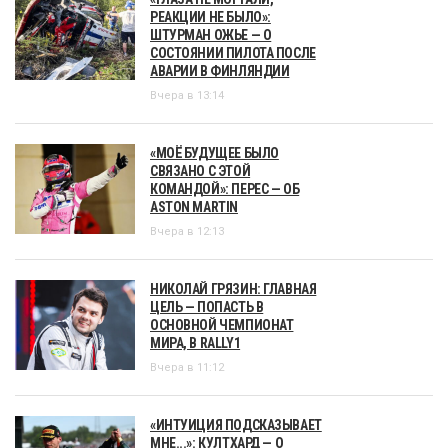
РЕАКЦИИ НЕ БЫЛО»:
ШТУРМАН ОЖЬЕ — О
СОСТОЯНИИ ПИЛОТА ПОСЛЕ
АВАРИИ В ФИНЛЯНДИИ
Вчера в 13:14
«МОЁ БУДУЩЕЕ БЫЛО
СВЯЗАНО С ЭТОЙ
КОМАНДОЙ»: ПЕРЕС — ОБ
ASTON MARTIN
Вчера в 12:13
НИКОЛАЙ ГРЯЗИН: ГЛАВНАЯ
ЦЕЛЬ — ПОПАСТЬ В
ОСНОВНОЙ ЧЕМПИОНАТ
МИРА, В RALLY1
Вчера в 11:12
«ИНТУИЦИЯ ПОДСКАЗЫВАЕТ
МНЕ...»: КУЛТХАРД — О