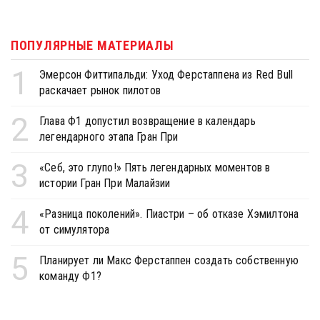
ПОПУЛЯРНЫЕ МАТЕРИАЛЫ
1
Эмерсон Фиттипальди: Уход Ферстаппена из Red Bull
раскачает рынок пилотов
2
Глава Ф1 допустил возвращение в календарь
легендарного этапа Гран При
3
«Себ, это глупо!» Пять легендарных моментов в
истории Гран При Малайзии
4
«Разница поколений». Пиастри – об отказе Хэмилтона
от симулятора
5
Планирует ли Макс Ферстаппен создать собственную
команду Ф1?