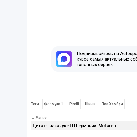
Подписывайтесь на Autospor
курсе самых актуальных со
гоночных сериях
Теги:
Формула 1
Pirelli
Шины
Пол Хембри
← Ранее
Цитаты накануне ГП Германии: McLaren