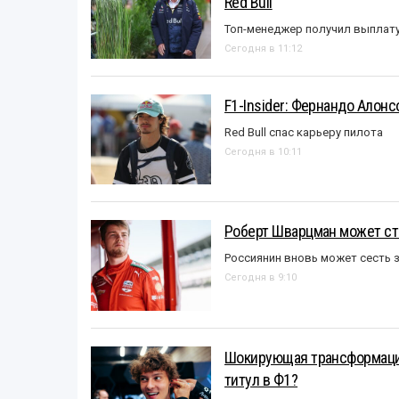
Red Bull
Топ-менеджер получил выплат
Сегодня в 11:12
F1-Insider: Фернандо Алонс
Red Bull спас карьеру пилота
Сегодня в 10:11
Роберт Шварцман может ст
Россиянин вновь может сесть з
Сегодня в 9:10
Шокирующая трансформация
титул в Ф1?