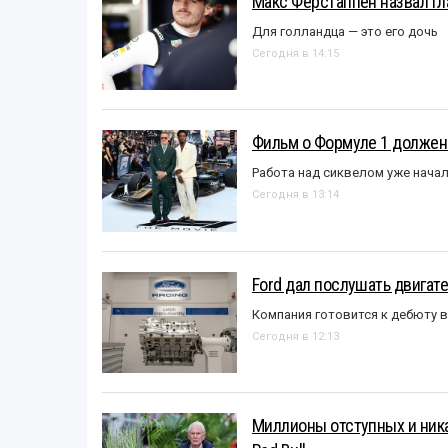
Макс Ферстаппен назвал гл
Для голландца — это его дочь
Сегодня в 14:15
Фильм о Формуле 1 должен
Работа над сиквелом уже нача
Сегодня в 13:14
Ford дал послушать двигате
Компания готовится к дебюту 
Сегодня в 12:13
Миллионы отступных и ника