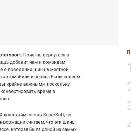
П
otorsport:
Приятно вернуться в
 лишь добавит нам и командам
ые о поведении шин на местной
да автомобили и резина были совсем
зды крайне важными, поскольку
 конвертировать время в
нных.
оккенхайм состав SuperSoft, но
информации считаем, что эти шины
ссе, которая была одной из самых