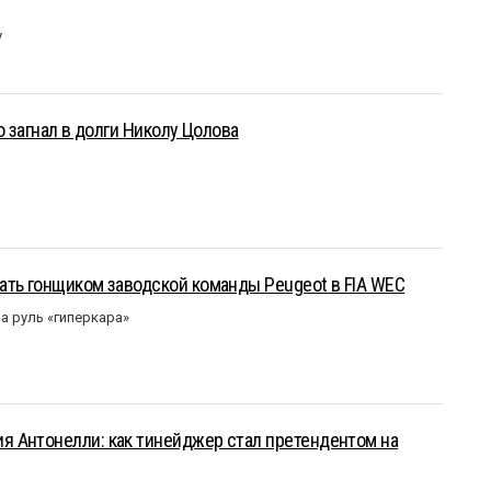
у
о загнал в долги Николу Цолова
ать гонщиком заводской команды Peugeot в FIA WEC
а руль «гиперкара»
 Антонелли: как тинейджер стал претендентом на