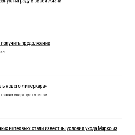
авную награду в своей жизни
 получить продолжение
лась
ль нового «гиперкара»
в гонках спортпрототипов
ких интервью: стали известны условия ухода Марко из