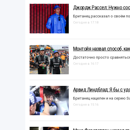
Джордж Рассел: Нужно сос
Британец рассказал о своём п
Сегодня в 17:18
Монтойя назвал способ, ка
Достаточно просто сравняться
Сегодня в 16:17
Арвид Линдблад: Я бы с уд
Британец нацелен и на серию S
Сегодня в 15:16