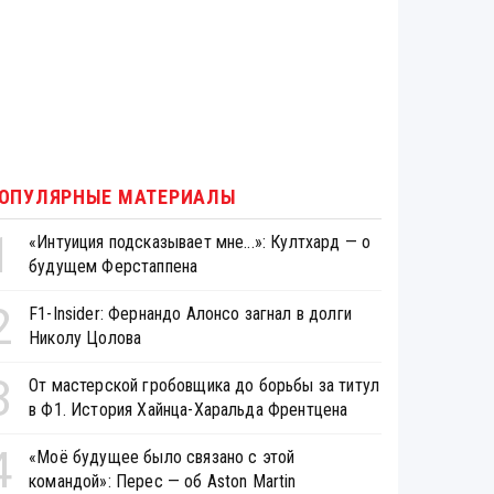
ОПУЛЯРНЫЕ МАТЕРИАЛЫ
1
«Интуиция подсказывает мне...»: Култхард — о
будущем Ферстаппена
2
F1-Insider: Фернандо Алонсо загнал в долги
Николу Цолова
3
От мастерской гробовщика до борьбы за титул
в Ф1. История Хайнца-Харальда Френтцена
4
«Моё будущее было связано с этой
командой»: Перес — об Aston Martin