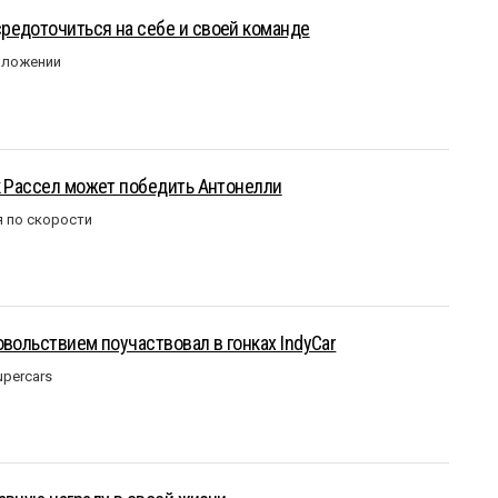
редоточиться на себе и своей команде
оложении
к Рассел может победить Антонелли
 по скорости
овольствием поучаствовал в гонках IndyCar
upercars