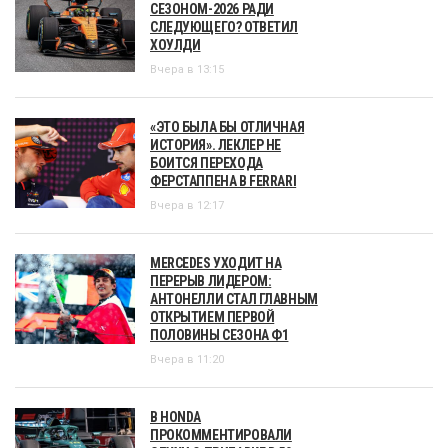
СЕЗОНОМ-2026 РАДИ
СЛЕДУЮЩЕГО? ОТВЕТИЛ
ХОУЛДИ
Вчера в 13:15
«ЭТО БЫЛА БЫ ОТЛИЧНАЯ
ИСТОРИЯ». ЛЕКЛЕР НЕ
БОИТСЯ ПЕРЕХОДА
ФЕРСТАППЕНА В FERRARI
Вчера в 12:17
MERCEDES УХОДИТ НА
ПЕРЕРЫВ ЛИДЕРОМ:
АНТОНЕЛЛИ СТАЛ ГЛАВНЫМ
ОТКРЫТИЕМ ПЕРВОЙ
ПОЛОВИНЫ СЕЗОНА Ф1
Вчера в 11:20
В HONDA
ПРОКОММЕНТИРОВАЛИ