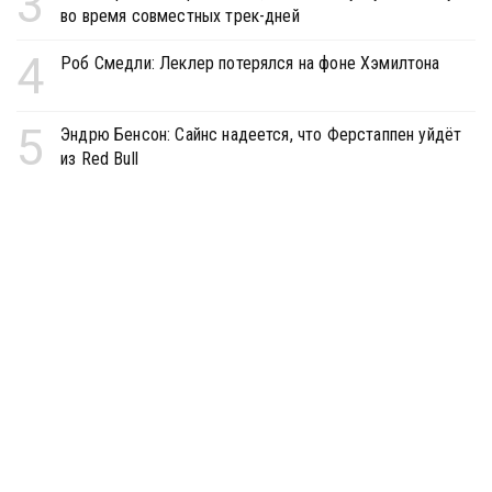
3
во время совместных трек-дней
4
Роб Смедли: Леклер потерялся на фоне Хэмилтона
5
Эндрю Бенсон: Сайнс надеется, что Ферстаппен уйдёт
из Red Bull