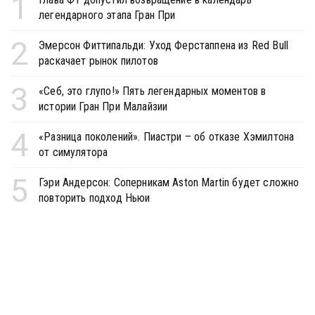
1
легендарного этапа Гран При
2
Эмерсон Фиттипальди: Уход Ферстаппена из Red Bull
раскачает рынок пилотов
3
«Себ, это глупо!» Пять легендарных моментов в
истории Гран При Малайзии
4
«Разница поколений». Пиастри – об отказе Хэмилтона
от симулятора
5
Гэри Андерсон: Соперникам Aston Martin будет сложно
повторить подход Ньюи