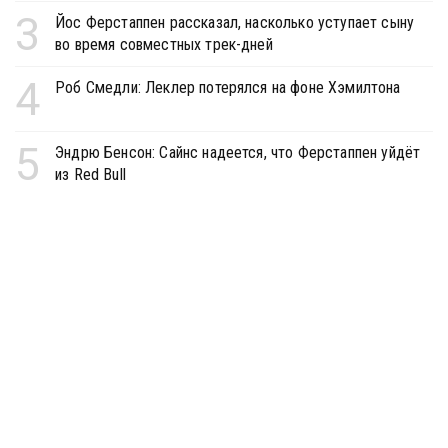
3
Йос Ферстаппен рассказал, насколько уступает сыну
во время совместных трек-дней
4
Роб Смедли: Леклер потерялся на фоне Хэмилтона
5
Эндрю Бенсон: Сайнс надеется, что Ферстаппен уйдёт
из Red Bull