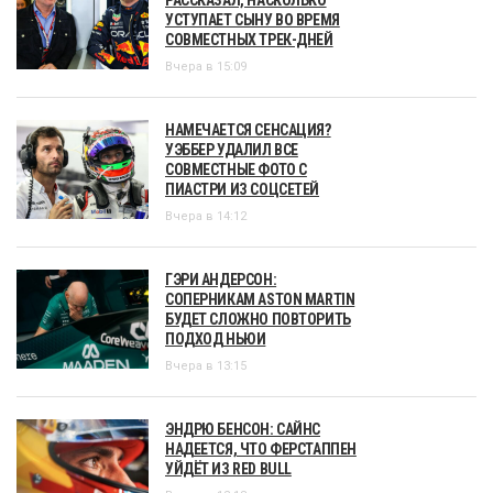
РАССКАЗАЛ, НАСКОЛЬКО
УСТУПАЕТ СЫНУ ВО ВРЕМЯ
СОВМЕСТНЫХ ТРЕК-ДНЕЙ
Вчера в 15:09
НАМЕЧАЕТСЯ СЕНСАЦИЯ?
УЭББЕР УДАЛИЛ ВСЕ
СОВМЕСТНЫЕ ФОТО С
ПИАСТРИ ИЗ СОЦСЕТЕЙ
Вчера в 14:12
ГЭРИ АНДЕРСОН:
СОПЕРНИКАМ ASTON MARTIN
БУДЕТ СЛОЖНО ПОВТОРИТЬ
ПОДХОД НЬЮИ
Вчера в 13:15
ЭНДРЮ БЕНСОН: САЙНС
НАДЕЕТСЯ, ЧТО ФЕРСТАППЕН
УЙДЁТ ИЗ RED BULL