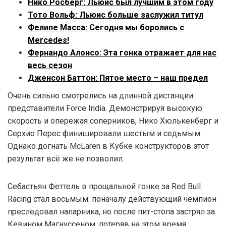
Нико Росберг: Льюис был лучшим в этом году
Тото Вольф: Льюис больше заслужил титул
Фелипе Масса: Сегодня мы боролись с
Mercedes!
Фернандо Алонсо: Эта гонка отражает для нас
весь сезон
Дженсон Баттон: Пятое место – наш предел
Очень сильно смотрелись на длинной дистанции
представители Force India. Демонстрируя высокую
скорость и опережая соперников, Нико Хюлькенберг и
Серхио Перес финишировали шестым и седьмым.
Однако догнать McLaren в Кубке конструкторов этот
результат всё же не позволил.
Себастьян Феттель в прощальной гонке за Red Bull
Racing стал восьмым: поначалу действующий чемпион
преследовал напарника, но после пит-стопа застрял за
Кевином Магнуссеном, потеряв на этом время.