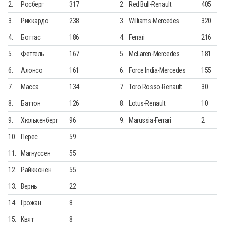
2.
Росберг
317
2.
Red Bull-Renault
405
3.
Риккардо
238
3.
Williams-Mercedes
320
4.
Боттас
186
4.
Ferrari
216
5.
Феттель
167
5.
McLaren-Mercedes
181
6.
Алонсо
161
6.
Force India-Mercedes
155
7.
Масса
134
7.
Toro Rosso-Renault
30
8.
Баттон
126
8.
Lotus-Renault
10
9.
Хюлькенберг
96
9.
Marussia-Ferrari
2
10.
Перес
59
11.
Магнуссен
55
12.
Райкконен
55
13.
Вернь
22
14.
Грожан
8
15.
Квят
8