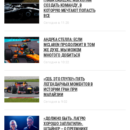
ГЛАВА CADILLAC: МЫ ХОТИМ
СОЗДАТЬ КОМАНДУ, В
КОТОРУЮ МЕЧТАЮТ ПОПАСТЬ
ВСЕ
Сегодня в 11:20
АНДРЕА СТЕЛЛА: ЕСЛИ
MCLAREN ПРОДОЛЖИТ В ТОМ
ЖЕ ДУХЕ, МЫ МОЖЕМ
МНОГОГО ДОБИТЬСЯ
Сегодня в 10:22
«СЕБ, ЭТО ГЛУПО!» ПЯТЬ
ЛЕГЕНДАРНЫХ МОМЕНТОВ В
ИСТОРИИ ГРАН ПРИ
МАЛАЙЗИИ
Сегодня в 9:02
«ДОЛЖНО БЫТЬ, ЛАГРЮ
ХОРОШО ЗАПЛАТИЛИ».
ШТАЙНЕР – О ПРЕЕМНИКЕ