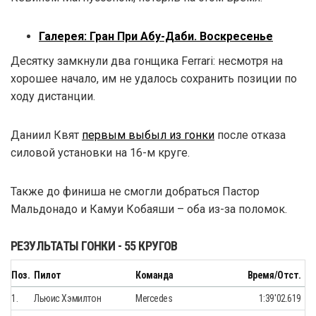
Галерея: Гран При Абу-Даби. Воскресенье
Десятку замкнули два гонщика Ferrari: несмотря на
хорошее начало, им не удалось сохранить позиции по
ходу дистанции.
Даниил Квят
первым выбыл из гонки
после отказа
силовой установки на 16-м круге.
Также до финиша не смогли добраться Пастор
Мальдонадо и Камуи Кобаяши – оба из-за поломок.
РЕЗУЛЬТАТЫ ГОНКИ - 55 КРУГОВ
Поз.
Пилот
Команда
Время/Отст.
1.
Льюис Хэмилтон
Mercedes
1:39'02.619