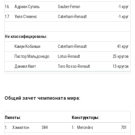
16.
Aдриан Сутиль
Sauber-Ferrari
-1 круг
17.
Уилл Стивенс
Caterham-Renault
-1 круг
Не классифицированы:
Камуи Кобаяши
Caterham-Renault
41 круг
Пастор Мальдонадо
Lotus-Renault
25 кругов
Даниил Квят
Toro Rosso-Renault
13 кругов
Общий зачет чемпионата мира:
Пилоты:
Конструкторы:
1.
Хэмилтон
384
1.
Mercedes
701