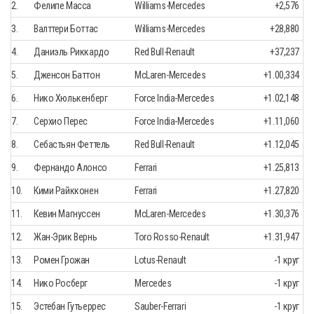
2.
Фелипе Масса
Williams-Mercedes
+2,576
3.
Валттери Боттас
Williams-Mercedes
+28,880
4.
Даниэль Риккардо
Red Bull-Renault
+37,237
5.
Дженсон Баттон
McLaren-Mercedes
+1.00,334
6.
Нико Хюлькенберг
Force India-Mercedes
+1.02,148
7.
Серхио Перес
Force India-Mercedes
+1.11,060
8.
Себастьян Феттель
Red Bull-Renault
+1.12,045
9.
Фернандо Алонсо
Ferrari
+1.25,813
10.
Кими Райкконен
Ferrari
+1.27,820
11.
Кевин Магнуссен
McLaren-Mercedes
+1.30,376
12.
Жан-Эрик Вернь
Toro Rosso-Renault
+1.31,947
13.
Ромен Грожан
Lotus-Renault
-1 круг
14.
Нико Росберг
Mercedes
-1 круг
15.
Эстебан Гутьеррес
Sauber-Ferrari
-1 круг