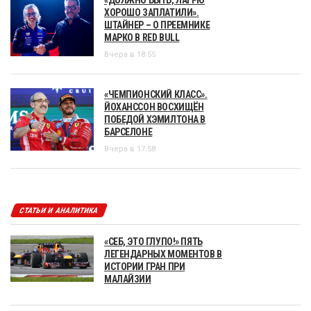
«ДОЛЖНО БЫТЬ, ЛАГРЮ
ХОРОШО ЗАПЛАТИЛИ».
ШТАЙНЕР – О ПРЕЕМНИКЕ
МАРКО В RED BULL
Вчера в 18:55
«ЧЕМПИОНСКИЙ КЛАСС».
ЙОХАНССОН ВОСХИЩЁН
ПОБЕДОЙ ХЭМИЛТОНА В
БАРСЕЛОНЕ
Вчера в 17:58
СТАТЬИ И АНАЛИТИКА
«СЕБ, ЭТО ГЛУПО!» ПЯТЬ
ЛЕГЕНДАРНЫХ МОМЕНТОВ В
ИСТОРИИ ГРАН ПРИ
МАЛАЙЗИИ