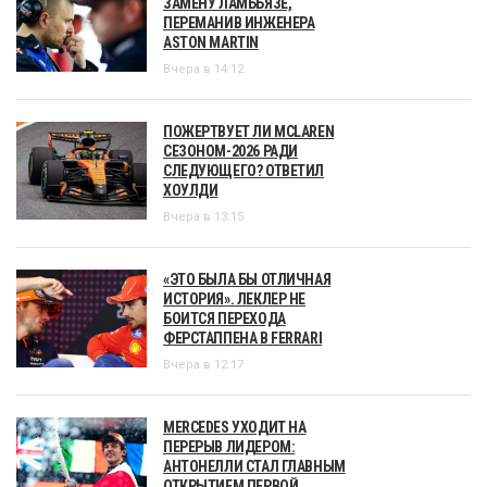
ЗАМЕНУ ЛАМБЬЯЗЕ,
ПЕРЕМАНИВ ИНЖЕНЕРА
ASTON MARTIN
Вчера в 14:12
ПОЖЕРТВУЕТ ЛИ MCLAREN
СЕЗОНОМ-2026 РАДИ
СЛЕДУЮЩЕГО? ОТВЕТИЛ
ХОУЛДИ
Вчера в 13:15
«ЭТО БЫЛА БЫ ОТЛИЧНАЯ
ИСТОРИЯ». ЛЕКЛЕР НЕ
БОИТСЯ ПЕРЕХОДА
ФЕРСТАППЕНА В FERRARI
Вчера в 12:17
MERCEDES УХОДИТ НА
ПЕРЕРЫВ ЛИДЕРОМ:
АНТОНЕЛЛИ СТАЛ ГЛАВНЫМ
ОТКРЫТИЕМ ПЕРВОЙ