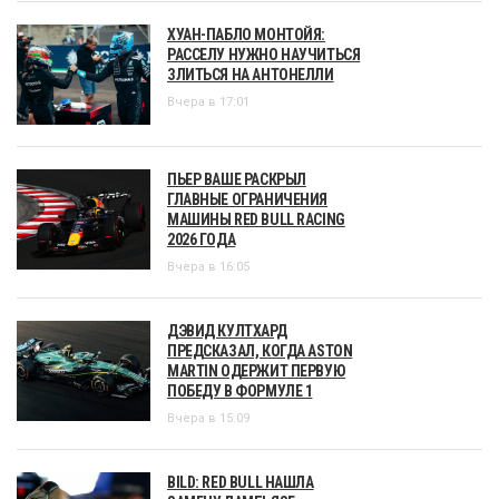
ХУАН-ПАБЛО МОНТОЙЯ:
РАССЕЛУ НУЖНО НАУЧИТЬСЯ
ЗЛИТЬСЯ НА АНТОНЕЛЛИ
Вчера в 17:01
ПЬЕР ВАШЕ РАСКРЫЛ
ГЛАВНЫЕ ОГРАНИЧЕНИЯ
МАШИНЫ RED BULL RACING
2026 ГОДА
Вчера в 16:05
ДЭВИД КУЛТХАРД
ПРЕДСКАЗАЛ, КОГДА ASTON
MARTIN ОДЕРЖИТ ПЕРВУЮ
ПОБЕДУ В ФОРМУЛЕ 1
Вчера в 15:09
BILD: RED BULL НАШЛА