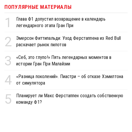
ПОПУЛЯРНЫЕ МАТЕРИАЛЫ
1
Глава Ф1 допустил возвращение в календарь
легендарного этапа Гран При
2
Эмерсон Фиттипальди: Уход Ферстаппена из Red Bull
раскачает рынок пилотов
3
«Себ, это глупо!» Пять легендарных моментов в
истории Гран При Малайзии
4
«Разница поколений». Пиастри – об отказе Хэмилтона
от симулятора
5
Планирует ли Макс Ферстаппен создать собственную
команду Ф1?