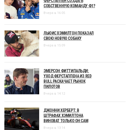
ФЕРСТАППЕН СОЗДАТЬ
СОБСТВЕННУЮ КОМАНДУ Ф1?
Вчера в 16:05
ЛЬЮИС ХЭМИЛТОН ПОКАЗАЛ
СВОЮ НОВУЮ СОБАКУ
Вчера в 15:09
ЭМЕРСОН ФИТТИПАЛЬДИ:
УХОД ФЕРСТАППЕНА ИЗ RED
BULL РАСКАЧАЕТ РЫНОК
ПИЛОТОВ
Вчера в 14:12
ДЖОННИ ХЕРБЕРТ: В
ШТРАФАХ ХЭМИЛТОНА
ВИНОВАТ ТОЛЬКО ОН САМ
Вчера в 13:14