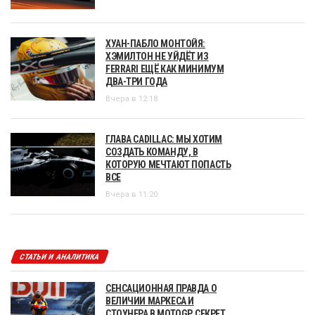
ХУАН-ПАБЛО МОНТОЙЯ:
ХЭМИЛТОН НЕ УЙДЁТ ИЗ
FERRARI ЕЩЁ КАК МИНИМУМ
ДВА-ТРИ ГОДА
Вчера в 12:18
ГЛАВА CADILLAC: МЫ ХОТИМ
СОЗДАТЬ КОМАНДУ, В
КОТОРУЮ МЕЧТАЮТ ПОПАСТЬ
ВСЕ
Вчера в 11:20
СТАТЬИ И АНАЛИТИКА
СЕНСАЦИОННАЯ ПРАВДА О
ВЕЛИЧИИ МАРКЕСА И
СТОУНЕРА В MOTOGP. СЕКРЕТ