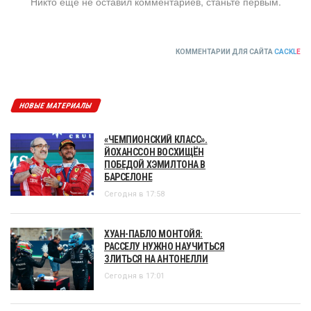
Никто ещё не оставил комментариев, станьте первым.
КОММЕНТАРИИ ДЛЯ САЙТА
CACKL
E
НОВЫЕ МАТЕРИАЛЫ
«ЧЕМПИОНСКИЙ КЛАСС».
ЙОХАНССОН ВОСХИЩЁН
ПОБЕДОЙ ХЭМИЛТОНА В
БАРСЕЛОНЕ
Сегодня в 17:58
ХУАН-ПАБЛО МОНТОЙЯ:
РАССЕЛУ НУЖНО НАУЧИТЬСЯ
ЗЛИТЬСЯ НА АНТОНЕЛЛИ
Сегодня в 17:01