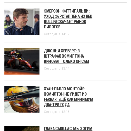
ЭМЕРСОН ФИТТИПАЛЬДИ:
УХОД ФЕРСТАППЕНА ИЗ RED
BULL РАСКАЧАЕТ РЫНОК
ПИЛОТОВ
Сегодня в 14:12
ДЖОННИ ХЕРБЕРТ: В
ШТРАФАХ ХЭМИЛТОНА
ВИНОВАТ ТОЛЬКО ОН САМ
Сегодня в 13:14
ХУАН-ПАБЛО МОНТОЙЯ:
ХЭМИЛТОН НЕ УЙДЁТ ИЗ
FERRARI ЕЩЁ КАК МИНИМУМ
ДВА-ТРИ ГОДА
Сегодня в 12:18
ГЛАВА CADILLAC: МЫ ХОТИМ