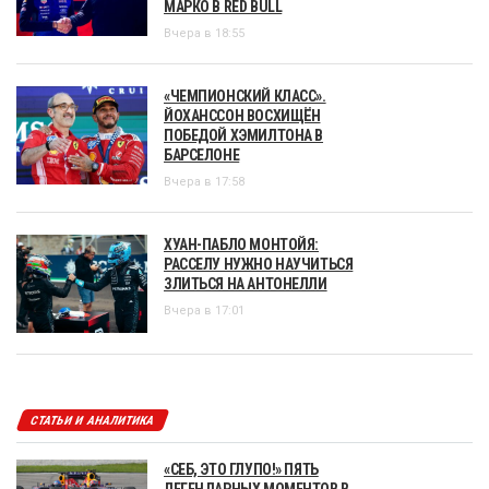
МАРКО В RED BULL
Вчера в 18:55
«ЧЕМПИОНСКИЙ КЛАСС».
ЙОХАНССОН ВОСХИЩЁН
ПОБЕДОЙ ХЭМИЛТОНА В
БАРСЕЛОНЕ
Вчера в 17:58
ХУАН-ПАБЛО МОНТОЙЯ:
РАССЕЛУ НУЖНО НАУЧИТЬСЯ
ЗЛИТЬСЯ НА АНТОНЕЛЛИ
Вчера в 17:01
СТАТЬИ И АНАЛИТИКА
«СЕБ, ЭТО ГЛУПО!» ПЯТЬ