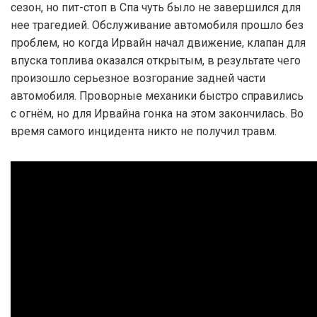
сезон, но пит-стоп в Спа чуть было не завершился для
нее трагедией. Обслуживание автомобиля прошло без
проблем, но когда Ирвайн начал движение, клапан для
впуска топлива оказался открытым, в результате чего
произошло серьезное возгорание задней части
автомобиля. Проворные механики быстро справились
с огнём, но для Ирвайна гонка на этом закончилась. Во
время самого инцидента никто не получил травм.