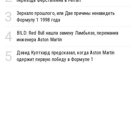
перехода Ферстаппена в Ferrari
3
Зеркало прошлого, или Две причины ненавидеть
Формулу 1 1998 года
4
BILD: Red Bull нашла замену Ламбьязе, переманив
инженера Aston Martin
5
Дэвид Култхард предсказал, когда Aston Martin
одержит первую победу в Формуле 1