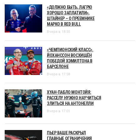
«ДОЛЖНО БЫТЬ, ЛАГРЮ
ХОРОШО ЗАПЛАТИЛИ».
ШТАЙНЕР – О ПРЕЕМНИКЕ
МАРКО В RED BULL
Вчера в 18:55
«ЧЕМПИОНСКИЙ КЛАСС».
ЙОХАНССОН ВОСХИЩЁН
ПОБЕДОЙ ХЭМИЛТОНА В
БАРСЕЛОНЕ
Вчера в 17:58
ХУАН-ПАБЛО МОНТОЙЯ:
РАССЕЛУ НУЖНО НАУЧИТЬСЯ
ЗЛИТЬСЯ НА АНТОНЕЛЛИ
Вчера в 17:01
ПЬЕР ВАШЕ РАСКРЫЛ
ГЛАВНЫЕ ОГРАНИЧЕНИЯ