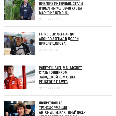
НИКАКИХ ИНТЕРВЬЮ: СТАЛИ
ИЗВЕСТНЫ УСЛОВИЯ УХОДА
МАРКО ИЗ RED BULL
Сегодня в 11:12
F1-INSIDER: ФЕРНАНДО
АЛОНСО ЗАГНАЛ В ДОЛГИ
НИКОЛУ ЦОЛОВА
Сегодня в 10:11
РОБЕРТ ШВАРЦМАН МОЖЕТ
СТАТЬ ГОНЩИКОМ
ЗАВОДСКОЙ КОМАНДЫ
PEUGEOT В FIA WEC
Сегодня в 9:10
ШОКИРУЮЩАЯ
ТРАНСФОРМАЦИЯ
АНТОНЕЛЛИ: КАК ТИНЕЙДЖЕР