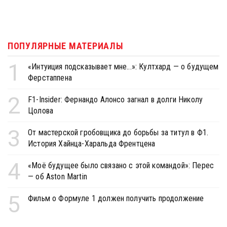
ПОПУЛЯРНЫЕ МАТЕРИАЛЫ
1
«Интуиция подсказывает мне...»: Култхард — о будущем
Ферстаппена
2
F1-Insider: Фернандо Алонсо загнал в долги Николу
Цолова
3
От мастерской гробовщика до борьбы за титул в Ф1.
История Хайнца-Харальда Френтцена
4
«Моё будущее было связано с этой командой»: Перес
— об Aston Martin
5
Фильм о Формуле 1 должен получить продолжение