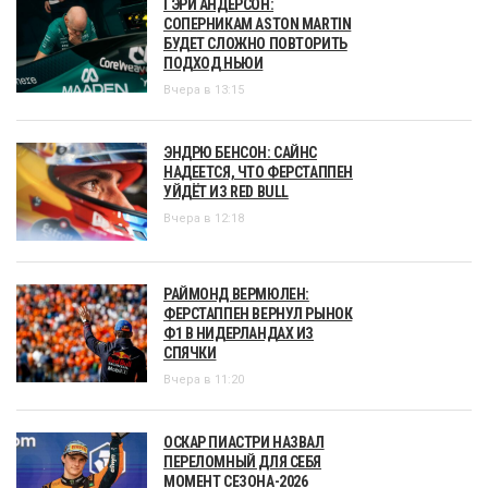
ГЭРИ АНДЕРСОН:
СОПЕРНИКАМ ASTON MARTIN
БУДЕТ СЛОЖНО ПОВТОРИТЬ
ПОДХОД НЬЮИ
Вчера в 13:15
ЭНДРЮ БЕНСОН: САЙНС
НАДЕЕТСЯ, ЧТО ФЕРСТАППЕН
УЙДЁТ ИЗ RED BULL
Вчера в 12:18
РАЙМОНД ВЕРМЮЛЕН:
ФЕРСТАППЕН ВЕРНУЛ РЫНОК
Ф1 В НИДЕРЛАНДАХ ИЗ
СПЯЧКИ
Вчера в 11:20
ОСКАР ПИАСТРИ НАЗВАЛ
ПЕРЕЛОМНЫЙ ДЛЯ СЕБЯ
МОМЕНТ СЕЗОНА-2026