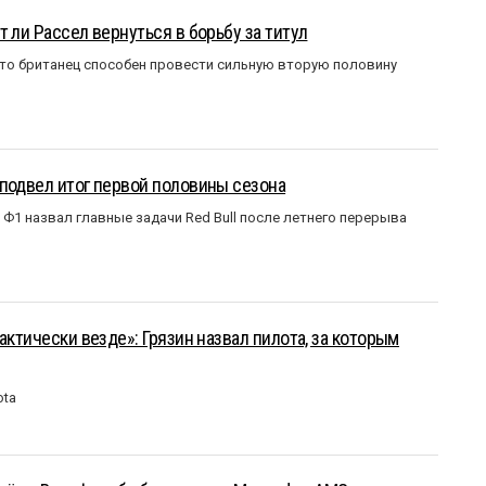
 ли Рассел вернуться в борьбу за титул
что британец способен провести сильную вторую половину
подвел итог первой половины сезона
Ф1 назвал главные задачи Red Bull после летнего перерыва
актически везде»: Грязин назвал пилота, за которым
ota