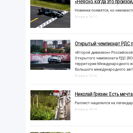
«Неясно, когда это произо
Новинки появятся, но неизвест
Вчера в 16:17
Открытый чемпионат РДС п
«Второй дивизион» Российской
Открытого чемпионата РДС (RDS
территории Международного вы
большого международного авт
Вчера в 15:16
Николай Грязин: Есть мечта
Раллист нацелился на легенда
Вчера в 14:15