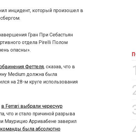
ил инцидент, который произошел в
осбергом.
 завершения Гран При Себастьян
тивного отдела Pirelli Полом
чень опасны».
П
а обвинения Феттеля
, сказав, что в
зину Medium должна была
чился на 28-м круге использования
о
в Ferrari выбрали чересчур
па, что и стало причиной разрыва
ии Маурицио Арривабене заверил
я команды была абсолютно