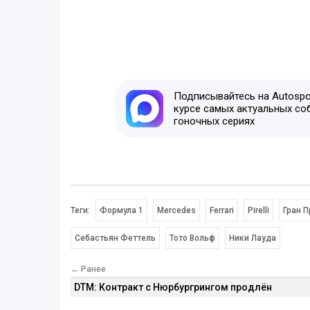
Подписывайтесь на Autospor
курсе самых актуальных со
гоночных сериях
Теги:
Формула 1
Mercedes
Ferrari
Pirelli
Гран П
Себастьян Феттель
Тото Вольф
Ники Лауда
← Ранее
DTM: Контракт с Нюрбургрингом продлён