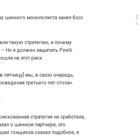
рону шинного монополиста занял босс
вали такую стратегию, и почему
– Но я должен защитить Pirelli.
шла на этот риск.
в пятницу] мы, в свою очередь,
оведения третьего пит-стопа».
.
 рискованная стратегия не сработала,
казал о шинном партнере, это
аших гонщиков сказал подобное, я