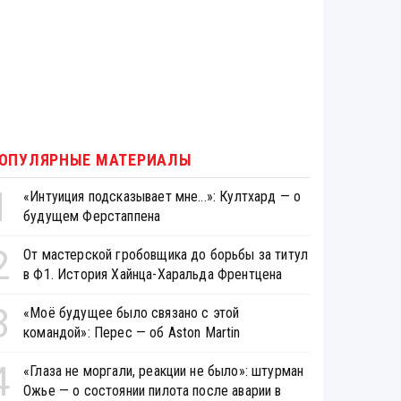
ОПУЛЯРНЫЕ МАТЕРИАЛЫ
1
«Интуиция подсказывает мне...»: Култхард — о
будущем Ферстаппена
2
От мастерской гробовщика до борьбы за титул
в Ф1. История Хайнца-Харальда Френтцена
3
«Моё будущее было связано с этой
командой»: Перес — об Aston Martin
4
«Глаза не моргали, реакции не было»: штурман
Ожье — о состоянии пилота после аварии в