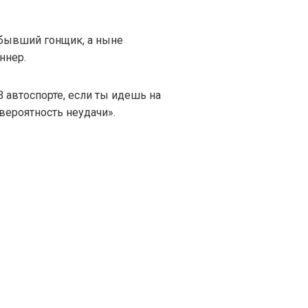
 бывший гонщик, а ныне
ннер.
В автоспорте, если ты идешь на
вероятность неудачи».