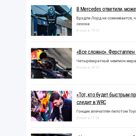
В Mercedes ответили, может
Брэдли Лорд не сомневается, 
сезона
Вчера в 19:12
«Все сложно». Ферстаппен 
Четырёхкратный чемпион мира 
Вчера в 18:15
«Тот, кто будет быстрым пр
следит в WRC
Гонщик впечатлён пилотом Toy
Вчера в 17:18