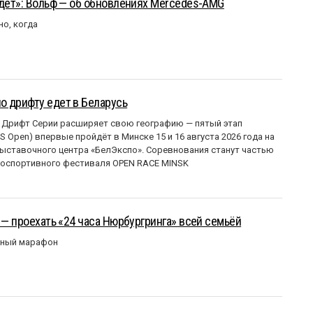
йдёт»: Вольф — об обновлениях Mercedes-AMG
но, когда
о дрифту едет в Беларусь
 Дрифт Серии расширяет свою географию — пятый этап
 Open) впервые пройдёт в Минске 15 и 16 августа 2026 года на
ставочного центра «БелЭкспо». Соревнования станут частью
оспортивного фестиваля OPEN RACE MINSK
 — проехать «24 часа Нюрбургринга» всей семьёй
рный марафон