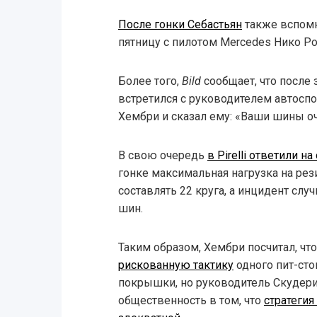
После гонки Себастьян
также вспомн
пятницу с пилотом Mercedes Нико Р
Более того,
Bild
сообщает, что после
встретился с руководителем автоспор
Хембри и сказал ему: «Ваши шины о
В свою очередь
в Pirelli ответили н
гонке максимальная нагрузка на ре
составлять 22 круга, а инцидент слу
шин.
Таким образом, Хембри посчитал, чт
рискованную тактику
одного пит-сто
покрышки, но руководитель Скудер
общественность в том, что
стратеги