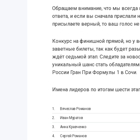
Обращаем внимание, что мы всегда 
ответа, и если вы сначала прислали 
присылаете верный, то ваш голос не 
Конкурс на финишной прямой, но у 
заветные билеты, так как будет раз
ждёт седьмой этап. Следите за новост
уникальный шанс стать обладателями
России Гран При Формулы 1 в Сочи.
Имена лидеров по итогам шести эта
1.
Вячеслав Романов
2.
Иван Муратов
3.
Анна Кравченко
4.
Сергей Романов