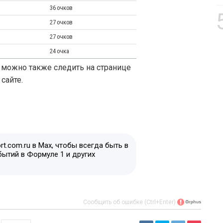
36 очков
27 очков
27 очков
24 очка
 можно также следить на странице
сайте.
t.com.ru в Max, чтобы всегда быть в
бытий в Формуле 1 и других
Сообщить об ошибке (Ctrl+Enter)