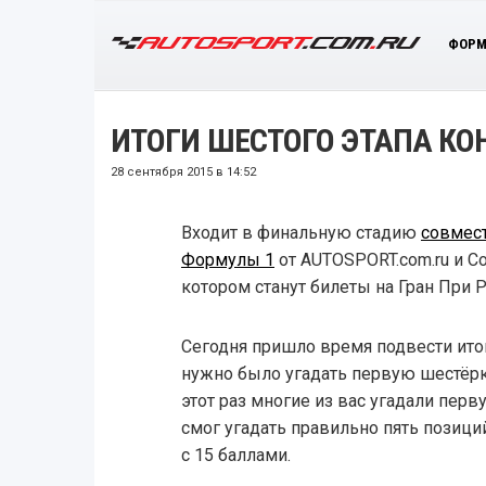
ФОРМ
ИТОГИ ШЕСТОГО ЭТАПА КО
28 сентября 2015 в 14:52
Входит в финальную стадию
совмес
Формулы 1
от AUTOSPORT.com.ru и С
котором станут билеты на Гран При Р
Сегодня пришло время подвести итог
нужно было угадать первую шестёрку
этот раз многие из вас угадали пер
смог угадать правильно пять позици
с 15 баллами.