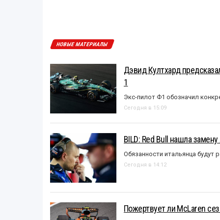
НОВЫЕ МАТЕРИАЛЫ
Дэвид Култхард предсказал
1
Экс-пилот Ф1 обозначил конкр
Сегодня в 15:09
BILD: Red Bull нашла замен
Обязанности итальянца будут 
Сегодня в 14:12
Пожертвует ли McLaren се