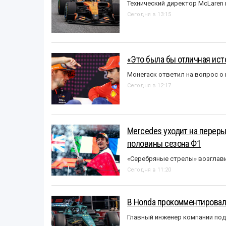
Технический директор McLaren
Сегодня в 13:15
«Это была бы отличная исто
Монегаск ответил на вопрос о
Сегодня в 12:17
Mercedes уходит на перер
половины сезона Ф1
«Серебряные стрелы» возглави
Сегодня в 11:20
В Honda прокомментировали
Главный инженер компании под