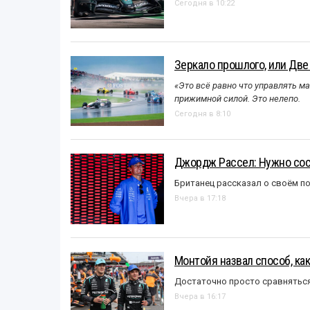
Сегодня в 10:22
Зеркало прошлого, или Две
«Это всё равно что управлять м
прижимной силой. Это нелепо.
Сегодня в 8:10
Джордж Рассел: Нужно сос
Британец рассказал о своём п
Вчера в 17:18
Монтойя назвал способ, ка
Достаточно просто сравняться
Вчера в 16:17