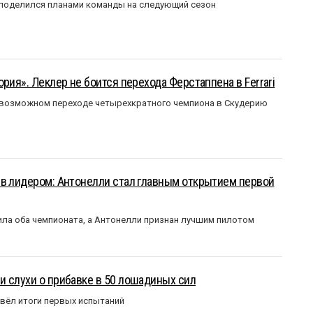
 поделился планами команды на следующий сезон
рия». Леклер не боится перехода Ферстаппена в Ferrari
 возможном переходе четырехкратного чемпиона в Скудерию
ыв лидером: Антонелли стал главным открытием первой
ла оба чемпионата, а Антонелли признан лучшим пилотом
 слухи о прибавке в 50 лошадиных сил
вёл итоги первых испытаний