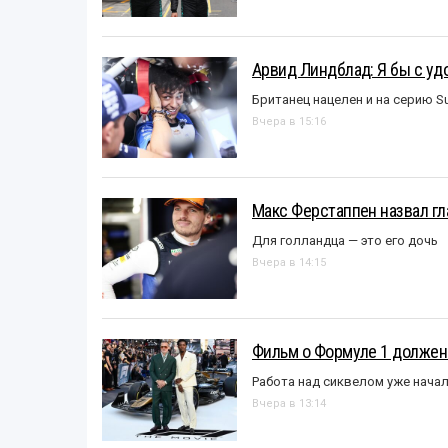
Арвид Линдблад: Я бы с уд
Британец нацелен и на серию S
Вчера в 15:16
Макс Ферстаппен назвал гл
Для голландца — это его дочь
Вчера в 14:15
Фильм о Формуле 1 должен
Работа над сиквелом уже нача
Вчера в 13:14