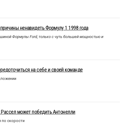
 причины ненавидеть Формулу 1 1998 года
ашиной Формулы Ford, только с чуть большей мощностью и
редоточиться на себе и своей команде
оложении
к Рассел может победить Антонелли
 по скорости