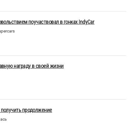
овольствием поучаствовал в гонках IndyCar
upercars
авную награду в своей жизни
 получить продолжение
лась