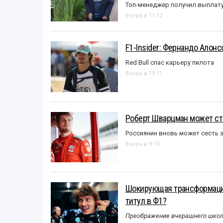
Топ-менеджер получил выплат
Вчера в 11:12
F1-Insider: Фернандо Алонс
Red Bull спас карьеру пилота
Вчера в 10:11
Роберт Шварцман может ст
Россиянин вновь может сесть з
Вчера в 9:10
Шокирующая трансформация
титул в Ф1?
Преображение вчерашнего школь