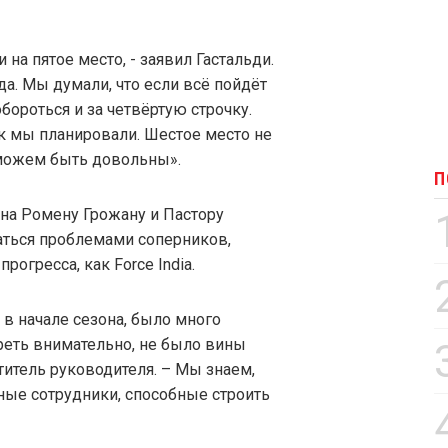
 на пятое место, - заявил Гастальди.
да. Мы думали, что если всё пойдёт
обороться и за четвёртую строчку.
ак мы планировали. Шестое место не
можем быть довольны».
П
она Ромену Грожану и Пастору
аться проблемами соперников,
огресса, как Force India.
 в начале сезона, было много
реть внимательно, не было вины
итель руководителя. – Мы знаем,
ные сотрудники, способные строить