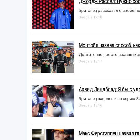
Джордж Рассел: Нужно сос
Британец рассказал о своём п
Вчера в 17:18
Монтойя назвал способ, ка
Достаточно просто сравняться
Вчера в 16:17
Арвид Линдблад: Я бы с уд
Британец нацелен и на серию S
Вчера в 15:16
Макс Ферстаппен назвал гл