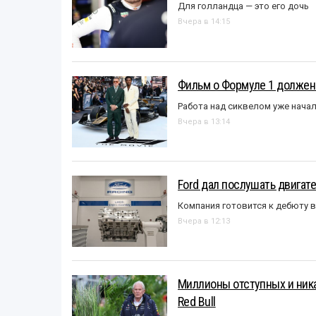
Для голландца — это его дочь
Вчера в 14:15
Фильм о Формуле 1 должен
Работа над сиквелом уже нача
Вчера в 13:14
Ford дал послушать двигате
Компания готовится к дебюту 
Вчера в 12:13
Миллионы отступных и ника
Red Bull