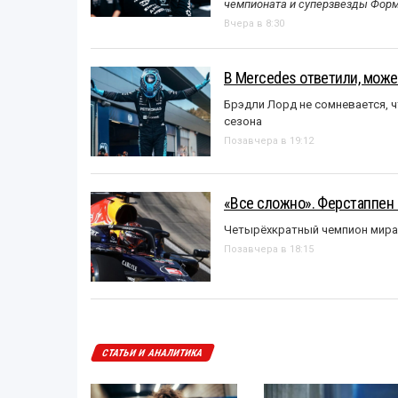
чемпионата и суперзвезды Форм
Вчера в 8:30
В Mercedes ответили, может
Брэдли Лорд не сомневается, 
сезона
Позавчера в 19:12
«Все сложно». Ферстаппен 
Четырёхкратный чемпион мира 
Позавчера в 18:15
СТАТЬИ И АНАЛИТИКА