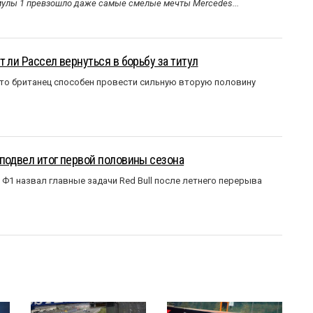
улы 1 превзошло даже самые смелые мечты Mercedes...
 ли Рассел вернуться в борьбу за титул
что британец способен провести сильную вторую половину
подвел итог первой половины сезона
Ф1 назвал главные задачи Red Bull после летнего перерыва