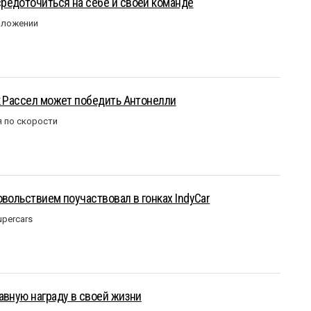
редоточиться на себе и своей команде
оложении
к Рассел может победить Антонелли
 по скорости
овольствием поучаствовал в гонках IndyCar
upercars
авную награду в своей жизни