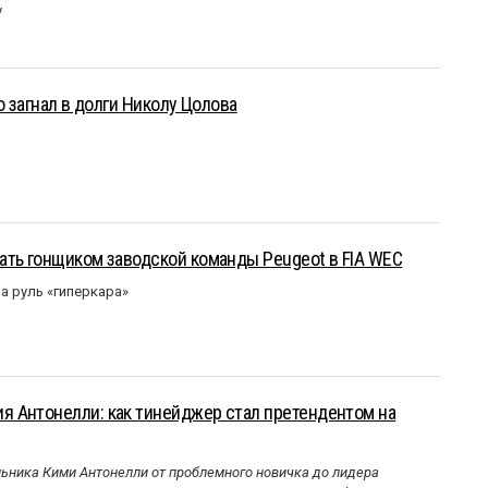
у
о загнал в долги Николу Цолова
ать гонщиком заводской команды Peugeot в FIA WEC
а руль «гиперкара»
 Антонелли: как тинейджер стал претендентом на
ника Кими Антонелли от проблемного новичка до лидера