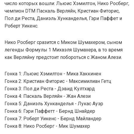
число которых вошли: Льюис Хэмилтон, Нико Росберг,
чемпион DTM Паскаль Верляйн, Кристиан Фиторис,
Пол ди Реста, Даниэль Хунканделья, Гэри Паффет и
Роберт Уикенс.
Нико Росберг сразится с Миком Шумахером, сыном
легенды Формулы 1 Михаэля Шумахера, в то время
как Верляйну предстоит побороться с Жаном Алези.
Гонка 1: Льюис Хэмилтон - Мика Хаккинен
Гонка 2: Кристиан Фиторис - Максимилиан Гетц
Гонка 3: Пол ди Реста - Дэвид Култхард
Гонка 4: Паскаль Верляйн - Жан Алези
Гонка 5: Даниэль Хунканделья - Лукас Ауэр
Гонка 6: Гэри Паффетт - Бернд Шнайдер
Гонка 7: Роберт Уикенс - Бернд Майландер
Гонка 8: Нико Росберг - Мик Шумахер