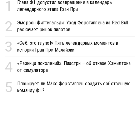
1
Глава Ф1 допустил возвращение в календарь
легендарного этапа Гран При
2
Эмерсон Фиттипальди: Уход Ферстаппена из Red Bull
раскачает рынок пилотов
3
«Себ, это глупо!» Пять легендарных моментов в
истории Гран При Малайзии
4
«Разница поколений». Пиастри – об отказе Хэмилтона
от симулятора
5
Планирует ли Макс Ферстаппен создать собственную
команду Ф1?