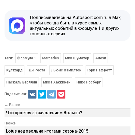
Подписывайтесь на Autosport.com.ru в Max,
чтобы всегда быть в курсе самых
актуальных событий в Формуле 1 и других
гоночных сериях
Теги:
Формула 1
Mercedes
Мик Шумахер
Алези
Култхард
Ди Реста
Льюис Хэмилтон
Гэри Паффетт
Паскаль Верляйн
Мика Хаккинен
Нико Росберг
Поделиться:
← Ранее
Что кроется за заявлением Вольфа?
Позже →
Lotus недовольна итогами сезона-2015