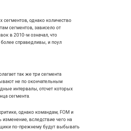
х сегментов, однако количество
ам сегментов, зависело от
вок в 2010-м означал, что
 более справедливы, и поул
.
агает так же три сегмента
ывают не по окончательным
ундные интервалы, отсчет которых
нца сегмента.
ритике, однако командам, FOM и
ь изменение, вследствие чего на
нщики по-прежнему будут выбывать