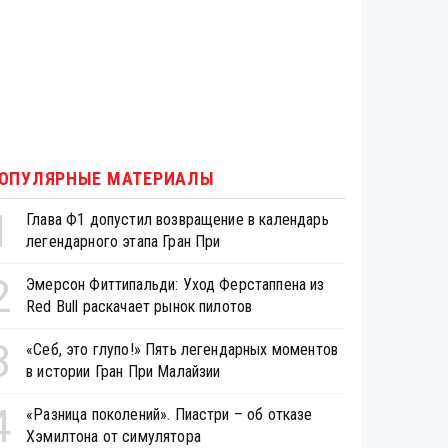
ОПУЛЯРНЫЕ МАТЕРИАЛЫ
1
Глава Ф1 допустил возвращение в календарь
легендарного этапа Гран При
2
Эмерсон Фиттипальди: Уход Ферстаппена из
Red Bull раскачает рынок пилотов
3
«Себ, это глупо!» Пять легендарных моментов
в истории Гран При Малайзии
4
«Разница поколений». Пиастри – об отказе
Хэмилтона от симулятора