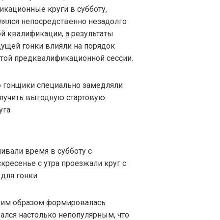
икационные круги в субботу,
лялся непосредственно незадолго
й квалификации, а результаты
ущей гонки влияли на порядок
этой предквалификационной сессии.
то гонщики специально замедляли
олучить выгодную стартовую
га.
ивали время в субботу с
скресенье с утра проезжали круг с
для гонки.
аким образом формировалась
зался настолько непопулярным, что