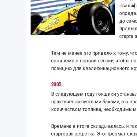
квалиф
опреде
до само
предыд
старта 
Тем не менее это привело к тому, ч
свой темп в первой сессии, чтобы п
позицию для квалификационного кру
2005
В следующем году гонщики устанавл
практически пустыми баками, а в во
количеством топлива, необходимым 
Времена в итоге складывалась, и т
стартовая решетка. Этот формат ока