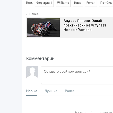
Теги:
Формула 1
Williams
Haas
Ferrari
Пэт Сим
← Ранее
Андреа Янноне: Ducati
практически не уступает
Honda и Yamaha
Комментарии
Новые
Лучшие
Ранее
Никто ещё не оставил