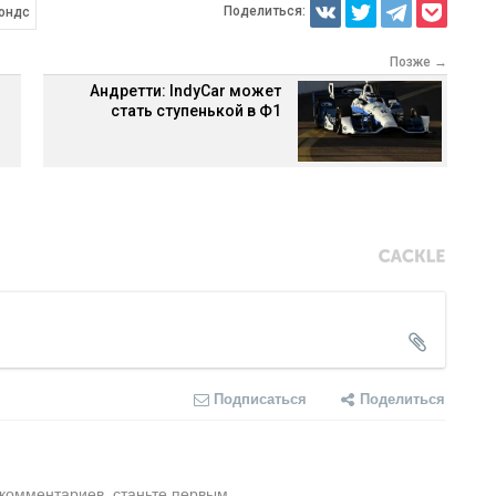
Поделиться:
ондс
Позже →
Андретти: IndyCar может
стать ступенькой в Ф1
Подписаться
Поделиться
 комментариев, станьте первым.