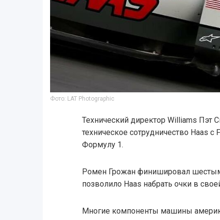
Фото: LAT Photographic
Технический директор Williams Пэт С
техническое сотрудничество Haas с F
Формулу 1.
Ромен Грожан финишировал шестым н
позволило Haas набрать очки в свое
Многие компоненты машины американ