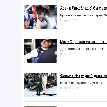
Арвид Линдблад: Я бы с уд
Британец нацелен и на серию S
Вчера в 15:16
Макс Ферстаппен назвал гл
Для голландца — это его дочь
Вчера в 14:15
Фильм о Формуле 1 должен
Работа над сиквелом уже нача
Вчера в 13:14