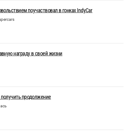
овольствием поучаствовал в гонках IndyCar
upercars
авную награду в своей жизни
 получить продолжение
лась