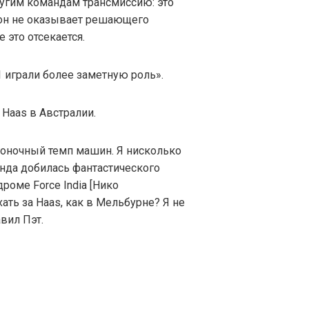
угим командам трансмиссию: это
он не оказывает решающего
е это отсекается.
1 играли более заметную роль».
Haas в Австралии.
гоночный темп машин. Я нисколько
нда добилась фантастического
дроме Force India [Нико
ать за Haas, как в Мельбурне? Я не
авил Пэт.