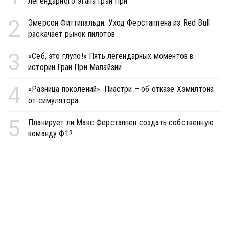
легендарного этапа Гран При
2
Эмерсон Фиттипальди: Уход Ферстаппена из Red Bull
раскачает рынок пилотов
3
«Себ, это глупо!» Пять легендарных моментов в
истории Гран При Малайзии
4
«Разница поколений». Пиастри – об отказе Хэмилтона
от симулятора
5
Планирует ли Макс Ферстаппен создать собственную
команду Ф1?