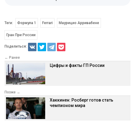
Теги:
Формула 1
Ferrari
Маурицио Арривабене
Гран При России
Поделиться:
← Ранее
Цифры и факты ГП России
Позже →
Хаккинен: Росберг готов стать
чемпионом мира