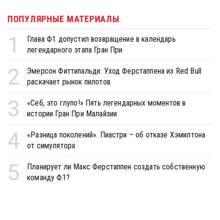
ПОПУЛЯРНЫЕ МАТЕРИАЛЫ
1
Глава Ф1 допустил возвращение в календарь
легендарного этапа Гран При
2
Эмерсон Фиттипальди: Уход Ферстаппена из Red Bull
раскачает рынок пилотов
3
«Себ, это глупо!» Пять легендарных моментов в
истории Гран При Малайзии
4
«Разница поколений». Пиастри – об отказе Хэмилтона
от симулятора
5
Планирует ли Макс Ферстаппен создать собственную
команду Ф1?