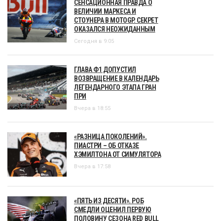
СЕНСАЦИОННАЯ ПРАВДА О
ВЕЛИЧИИ МАРКЕСА И
СТОУНЕРА В MOTOGP. СЕКРЕТ
ОКАЗАЛСЯ НЕОЖИДАННЫМ
Сегодня в 9:05
ГЛАВА Ф1 ДОПУСТИЛ
ВОЗВРАЩЕНИЕ В КАЛЕНДАРЬ
ЛЕГЕНДАРНОГО ЭТАПА ГРАН
ПРИ
Вчера в 18:55
«РАЗНИЦА ПОКОЛЕНИЙ».
ПИАСТРИ – ОБ ОТКАЗЕ
ХЭМИЛТОНА ОТ СИМУЛЯТОРА
Вчера в 17:58
«ПЯТЬ ИЗ ДЕСЯТИ». РОБ
СМЕДЛИ ОЦЕНИЛ ПЕРВУЮ
ПОЛОВИНУ СЕЗОНА RED BULL