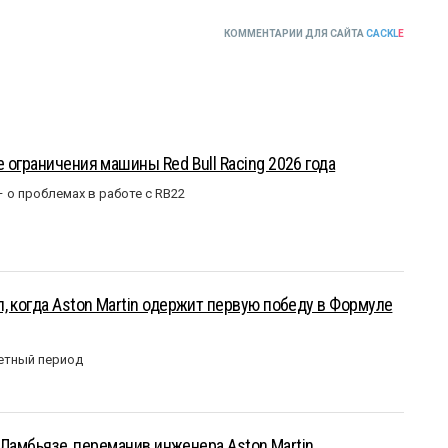
КОММЕНТАРИИ ДЛЯ САЙТА
CACKL
E
 ограничения машины Red Bull Racing 2026 года
– о проблемах в работе с RB22
, когда Aston Martin одержит первую победу в Формуле
етный период
у Ламбьязе, переманив инженера Aston Martin