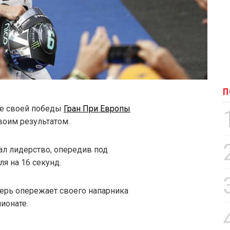
П
ле своей победы
Гран При Европы
воим результатом.
ал лидерство, опередив под
я на 16 секунд.
перь опережает своего напарника
ионате.