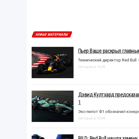
НОВЫЕ МАТЕРИАЛЫ
Пьер Ваше раскрыл главные
Технический директор Red Bull 
Сегодня в 16:05
Дэвид Култхард предсказал
1
Экс-пилот Ф1 обозначил конкр
Сегодня в 15:09
BILD: Red Bull нашла замен