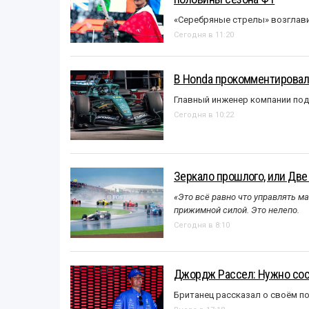
«Серебряные стрелы» возглави
Сегодня в 11:20
В Honda прокомментировали
Главный инженер компании под
Сегодня в 10:22
Зеркало прошлого, или Две
«Это всё равно что управлять м
прижимной силой. Это нелепо.
Сегодня в 8:10
Джордж Рассел: Нужно сос
Британец рассказал о своём п