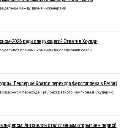
разделены между двумя инженерами
зоном-2026 ради следующего? Ответил Хоулди
 поделился планами команды на следующий сезон
рия». Леклер не боится перехода Ферстаппена в Ferrari
 возможном переходе четырехкратного чемпиона в Скудерию
ыв лидером: Антонелли стал главным открытием первой