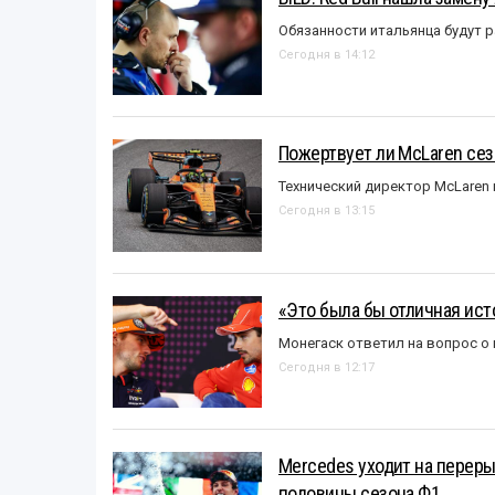
Обязанности итальянца будут 
Сегодня в 14:12
Пожертвует ли McLaren се
Технический директор McLaren
Сегодня в 13:15
«Это была бы отличная исто
Монегаск ответил на вопрос о
Сегодня в 12:17
Mercedes уходит на перер
половины сезона Ф1