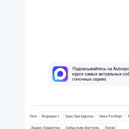
Подписывайтесь на Autospor
курсе самых актуальных со
гоночных сериях
Теги:
Формула 1
Гран При Европы
Нико Росберг
Льюис Хэмилтон
Себастьян Феттель
Ferrari