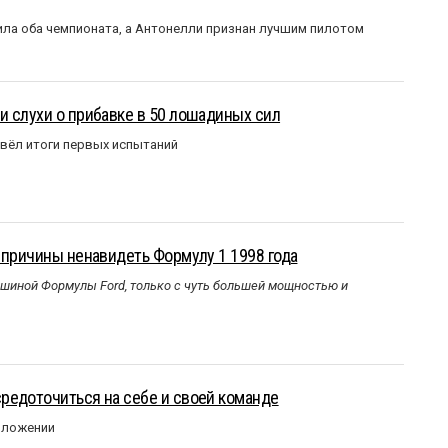
ла оба чемпионата, а Антонелли признан лучшим пилотом
 слухи о прибавке в 50 лошадиных сил
вёл итоги первых испытаний
 причины ненавидеть Формулу 1 1998 года
ашиной Формулы Ford, только с чуть большей мощностью и
редоточиться на себе и своей команде
оложении