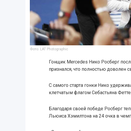
Фото: LAT Photographic
Гонщик Mercedes Нико Росберг пос
признался, что полностью доволен с
С самого старта гонки Нико удержив
клетчатым флагом Себастьяна Феттел
Благодаря своей победе Росберг те
Льюиса Хэмилтона на 24 очка в чемп