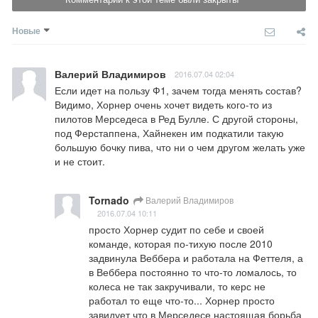
Новые
Валерий Владимиров
2016.07.04 02:04
Если идет на пользу Ф1, зачем тогда менять состав? 
Видимо, Хорнер очень хочет видеть кого-то из 
пилотов Мерседеса в Ред Булле. С другой стороны, 
под Ферстаппена, Хайнекен им подкатили такую 
большую бочку пива, что ни о чем другом желать уже 
и не стоит.
Tornado
Валерий Владимиров
2016.07.04 10:11
просто Хорнер судит по себе и своей 
команде, которая по-тихую после 2010 
задвинула Веббера и работала на Феттеля, а 
в Веббера постоянно то что-то ломалось, то 
колеса не так закручивали, то керс не 
работал то еще что-то... Хорнер просто 
завидует что в Мерседесе настоящая борьба 