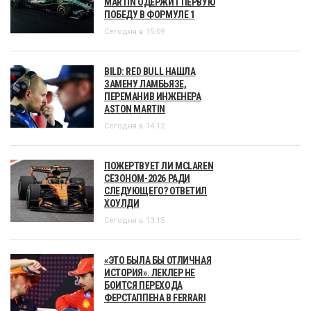
MARTIN ОДЕРЖИТ ПЕРВУЮ
ПОБЕДУ В ФОРМУЛЕ 1
Сегодня в 15:09
BILD: RED BULL НАШЛА
ЗАМЕНУ ЛАМБЬЯЗЕ,
ПЕРЕМАНИВ ИНЖЕНЕРА
ASTON MARTIN
Сегодня в 14:12
ПОЖЕРТВУЕТ ЛИ MCLAREN
СЕЗОНОМ-2026 РАДИ
СЛЕДУЮЩЕГО? ОТВЕТИЛ
ХОУЛДИ
Сегодня в 13:15
«ЭТО БЫЛА БЫ ОТЛИЧНАЯ
ИСТОРИЯ». ЛЕКЛЕР НЕ
БОИТСЯ ПЕРЕХОДА
ФЕРСТАППЕНА В FERRARI