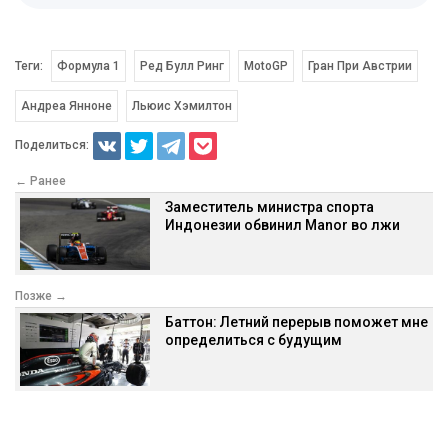
Теги:
Формула 1
Ред Булл Ринг
MotoGP
Гран При Австрии
Андреа Янноне
Льюис Хэмилтон
Поделиться:
← Ранее
Заместитель министра спорта
Индонезии обвинил Manor во лжи
Позже →
Баттон: Летний перерыв поможет мне
определиться с будущим