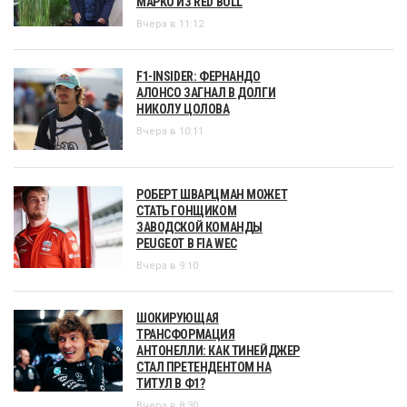
МАРКО ИЗ RED BULL
Вчера в 11:12
F1-INSIDER: ФЕРНАНДО
АЛОНСО ЗАГНАЛ В ДОЛГИ
НИКОЛУ ЦОЛОВА
Вчера в 10:11
РОБЕРТ ШВАРЦМАН МОЖЕТ
СТАТЬ ГОНЩИКОМ
ЗАВОДСКОЙ КОМАНДЫ
PEUGEOT В FIA WEC
Вчера в 9:10
ШОКИРУЮЩАЯ
ТРАНСФОРМАЦИЯ
АНТОНЕЛЛИ: КАК ТИНЕЙДЖЕР
СТАЛ ПРЕТЕНДЕНТОМ НА
ТИТУЛ В Ф1?
Вчера в 8:30