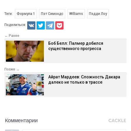
Теги:
Формула 1
Пэт Симондс
Williams
Пэдди Лоу
Поделиться:
← Ранее
Боб Белл: Палмер добился
существенного прогресса
Позже →
Айрат Мардеев: Сложность Дакара
далеко не только в трассе
Комментарии