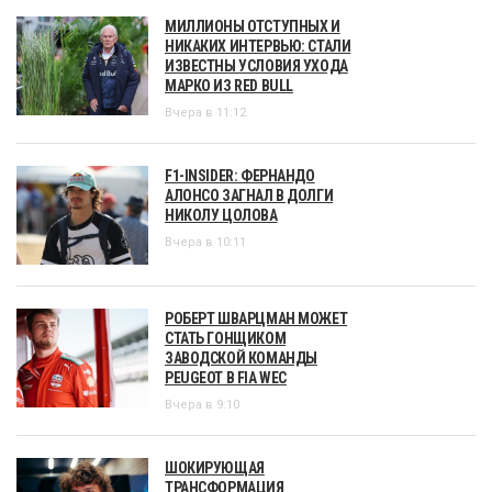
МИЛЛИОНЫ ОТСТУПНЫХ И
НИКАКИХ ИНТЕРВЬЮ: СТАЛИ
ИЗВЕСТНЫ УСЛОВИЯ УХОДА
МАРКО ИЗ RED BULL
Вчера в 11:12
F1-INSIDER: ФЕРНАНДО
АЛОНСО ЗАГНАЛ В ДОЛГИ
НИКОЛУ ЦОЛОВА
Вчера в 10:11
РОБЕРТ ШВАРЦМАН МОЖЕТ
СТАТЬ ГОНЩИКОМ
ЗАВОДСКОЙ КОМАНДЫ
PEUGEOT В FIA WEC
Вчера в 9:10
ШОКИРУЮЩАЯ
ТРАНСФОРМАЦИЯ