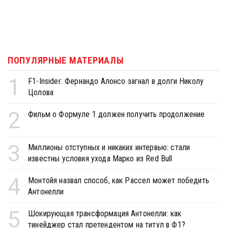
ПОПУЛЯРНЫЕ МАТЕРИАЛЫ
1
F1-Insider: Фернандо Алонсо загнал в долги Николу
Цолова
2
Фильм о Формуле 1 должен получить продолжение
3
Миллионы отступных и никаких интервью: стали
известны условия ухода Марко из Red Bull
4
Монтойя назвал способ, как Рассел может победить
Антонелли
5
Шокирующая трансформация Антонелли: как
тинейджер стал претендентом на титул в Ф1?