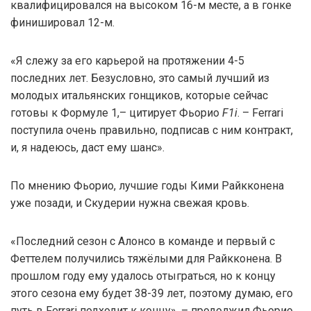
квалифицировался на высоком 16-м месте, а в гонке
финишировал 12-м.
«Я слежу за его карьерой на протяжении 4-5
последних лет. Безусловно, это самый лучший из
молодых итальянских гонщиков, которые сейчас
готовы к Формуле 1,– цитирует Фьорио
F1i
. – Ferrari
поступила очень правильно, подписав с ним контракт,
и, я надеюсь, даст ему шанс».
По мнению Фьорио, лучшие годы Кими Райкконена
уже позади, и Скудерии нужна свежая кровь.
«Последний сезон с Алонсо в команде и первый с
Феттелем получились тяжёлыми для Райкконена. В
прошлом году ему удалось отыграться, но к концу
этого сезона ему будет 38-39 лет, поэтому думаю, его
путь в Ferrari подходит к концу», – продолжил Фьорио.