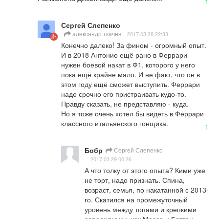
1
Сергей Слепенко
александр ткачёв
2017.03.28 22:33
Конечно далеко! За фином - огромный опыт. 
И в 2018 Антонио ещё рано в Феррари - 
нужен боевой накат в Ф1, которого у него 
пока ещё крайне мало. И не факт, что он в 
этом году ещё сможет выступить. Феррари 
надо срочно его пристраивать кудо-то. 
Правду сказать, не представляю - куда. 

Но я тоже очень хотел бы видеть в Феррари 
классного итальянского гонщика.
1
Бобр
Сергей Слепенко
2017.03.29 00:26
А что толку от этого опыта? Кими уже 
не торт, надо признать. Спина, 
возраст, семья, по накатанной с 2013-
го. Скатился на промежуточный 
уровень между топами и крепкими 
середняками, как Масса и Баттон, 