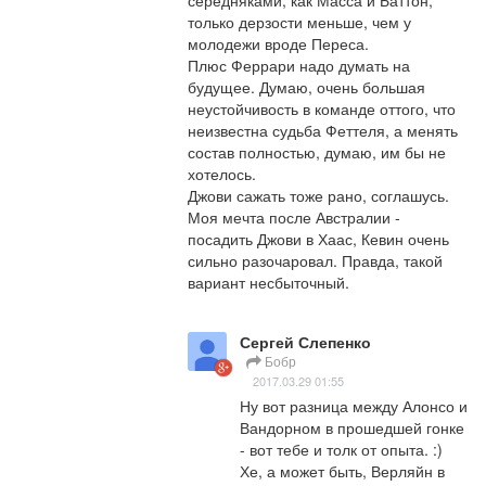
только дерзости меньше, чем у 
молодежи вроде Переса. 

Плюс Феррари надо думать на 
будущее. Думаю, очень большая 
неустойчивость в команде оттого, что 
неизвестна судьба Феттеля, а менять 
состав полностью, думаю, им бы не 
хотелось.

Джови сажать тоже рано, соглашусь. 
Моя мечта после Австралии - 
посадить Джови в Хаас, Кевин очень 
сильно разочаровал. Правда, такой 
вариант несбыточный.
Сергей Слепенко
Бобр
2017.03.29 01:55
Ну вот разница между Алонсо и 
Вандорном в прошедшей гонке 
- вот тебе и толк от опыта. :)

Хе, а может быть, Верляйн в 