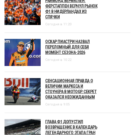
РАЙМОНД ВЕРМЮЛЕН:
ФЕРСТАППЕН ВЕРНУЛ РЫНОК
Ф1 В НИДЕРЛАНДАХ ИЗ
СПЯЧКИ
Сегодня в 11:20
ОСКАР ПИАСТРИ НАЗВАЛ
ПЕРЕЛОМНЫЙ ДЛЯ СЕБЯ
МОМЕНТ СЕЗОНА-2026
Сегодня в 10:22
СЕНСАЦИОННАЯ ПРАВДА О
ВЕЛИЧИИ МАРКЕСА И
СТОУНЕРА В MOTOGP. СЕКРЕТ
ОКАЗАЛСЯ НЕОЖИДАННЫМ
Сегодня в 9:05
ГЛАВА Ф1 ДОПУСТИЛ
ВОЗВРАЩЕНИЕ В КАЛЕНДАРЬ
ЛЕГЕНДАРНОГО ЭТАПА ГРАН