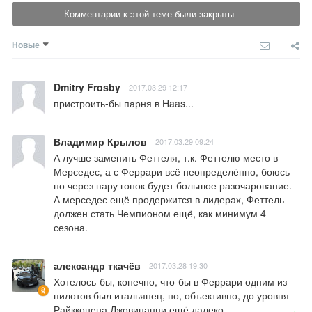
Комментарии к этой теме были закрыты
Новые
Dmitry Frosby
2017.03.29 12:17
пристроить-бы парня в Haas...
Владимир Крылов
2017.03.29 09:24
А лучше заменить Феттеля, т.к. Феттелю место в 
Мерседес, а с Феррари всё неопределённо, боюсь 
но через пару гонок будет большое разочарование. 
А мерседес ещё продержится в лидерах, Феттель 
должен стать Чемпионом ещё, как минимум 4 
сезона.
александр ткачёв
2017.03.28 19:30
Хотелось-бы, конечно, что-бы в Феррари одним из 
пилотов был итальянец, но, объективно, до уровня 
Райкконена Джовинацци ещё далеко...