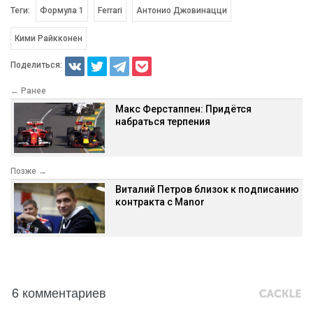
Теги:
Формула 1
Ferrari
Антонио Джовинацци
Кими Райкконен
Поделиться:
← Ранее
Макс Ферстаппен: Придётся
набраться терпения
Позже →
Виталий Петров близок к подписанию
контракта с Manor
6 комментариев