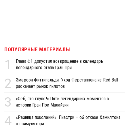
ПОПУЛЯРНЫЕ МАТЕРИАЛЫ
1
Глава Ф1 допустил возвращение в календарь
легендарного этапа Гран При
2
Эмерсон Фиттипальди: Уход Ферстаппена из Red Bull
раскачает рынок пилотов
3
«Себ, это глупо!» Пять легендарных моментов в
истории Гран При Малайзии
4
«Разница поколений». Пиастри – об отказе Хэмилтона
от симулятора