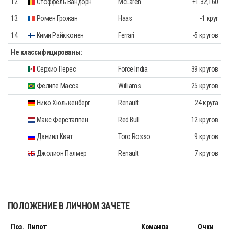
12.
Стоффель Вандорн
McLaren
+1.32,160
13.
Ромен Грожан
Haas
-1 круг
14.
Кими Райкконен
Ferrari
-5 кругов
Не классифицированы:
Серхио Перес
Force India
39 кругов
Фелипе Масса
Williams
25 кругов
Нико Хюлькенберг
Renault
24 круга
Макс Ферстаппен
Red Bull
12 кругов
Даниил Квят
Toro Rosso
9 кругов
Джолион Палмер
Renault
7 кругов
ПОЛОЖЕНИЕ В ЛИЧНОМ ЗАЧЕТЕ
Поз.
Пилот
Команда
Очки