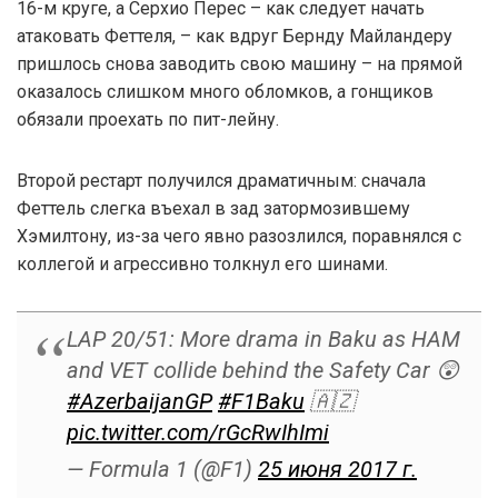
16-м круге, а Серхио Перес – как следует начать
атаковать Феттеля, – как вдруг Бернду Майландеру
пришлось снова заводить свою машину – на прямой
оказалось слишком много обломков, а гонщиков
обязали проехать по пит-лейну.
Второй рестарт получился драматичным: сначала
Феттель слегка въехал в зад затормозившему
Хэмилтону, из-за чего явно разозлился, поравнялся с
коллегой и агрессивно толкнул его шинами.
LAP 20/51: More drama in Baku as HAM
and VET collide behind the Safety Car 😲
#AzerbaijanGP
#F1Baku
🇦🇿
pic.twitter.com/rGcRwIhImi
— Formula 1 (@F1)
25 июня 2017 г.