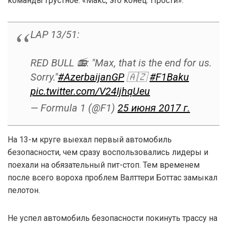
команды грустное: «Макс, это конец. Прости».
LAP 13/51:
RED BULL 📻: "Max, that is the end for us.
Sorry."
#AzerbaijanGP
🇦🇿
#F1Baku
pic.twitter.com/V24IjhqUeu
— Formula 1 (@F1)
25 июня 2017 г.
На 13-м круге выехал первый автомобиль
безопасности, чем сразу воспользовались лидеры и
поехали на обязательный пит-стоп. Тем временем
после всего вороха проблем Валттери Боттас замыкал
пелотон.
Не успел автомобиль безопасности покинуть трассу на