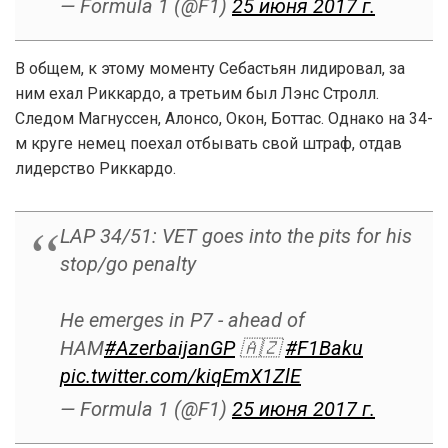
— Formula 1 (@F1)
25 июня 2017 г.
В общем, к этому моменту Себастьян лидировал, за
ним ехал Риккардо, а третьим был Лэнс Стролл.
Следом Магнуссен, Алонсо, Окон, Боттас. Однако на 34-
м круге немец поехал отбывать свой штраф, отдав
лидерство Риккардо.
LAP 34/51: VET goes into the pits for his
stop/go penalty
He emerges in P7 - ahead of
HAM
#AzerbaijanGP
🇦🇿
#F1Baku
pic.twitter.com/kiqEmX1ZlE
— Formula 1 (@F1)
25 июня 2017 г.