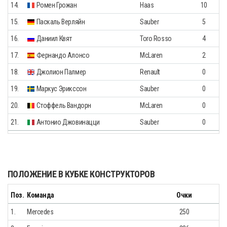
14.
Ромен Грожан
Haas
10
15.
Паскаль Верляйн
Sauber
5
16.
Даниил Квят
Toro Rosso
4
17.
Фернандо Алонсо
McLaren
2
18.
Джолион Палмер
Renault
0
19.
Маркус Эрикссон
Sauber
0
20.
Стоффель Вандорн
McLaren
0
21.
Антонио Джовинацци
Sauber
0
ПОЛОЖЕНИЕ В КУБКЕ КОНСТРУКТОРОВ
Поз.
Команда
Очки
1.
Mercedes
250