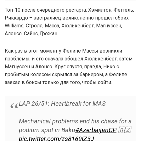
Топ-10 после очередного рестарта: Хэмилтон, Феттель,
Риккардо – австралиец великолепно прошел обоих
Williams, Стролл, Масса, Хюлькенберг, Магнуссен,
Алонсо, Сайнс, Грожан.
Как раз в этот момент у Фелипе Массы возникли
проблемы, и его сначала обошел Хюлькенберг, затем
Магнуссен и Алонсо. Круг спустя, правда, Нико с
пробитым колесом скрылся за барьером, а Фелипе
заехал в боксы только для того, чтобы сойти.
LAP 26/51: Heartbreak for MAS
Mechanical problems end his chase for a
podium spot in Baku
#AzerbaijanGP
🇦🇿
pic.twitter.com/zs8169lZ3J