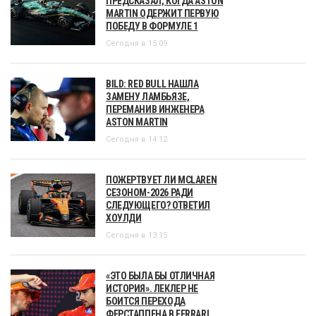
ПРЕДСКАЗАЛ, КОГДА ASTON
MARTIN ОДЕРЖИТ ПЕРВУЮ
ПОБЕДУ В ФОРМУЛЕ 1
Сегодня в 15:09
BILD: RED BULL НАШЛА
ЗАМЕНУ ЛАМБЬЯЗЕ,
ПЕРЕМАНИВ ИНЖЕНЕРА
ASTON MARTIN
Сегодня в 14:12
ПОЖЕРТВУЕТ ЛИ MCLAREN
СЕЗОНОМ-2026 РАДИ
СЛЕДУЮЩЕГО? ОТВЕТИЛ
ХОУЛДИ
Сегодня в 13:15
«ЭТО БЫЛА БЫ ОТЛИЧНАЯ
ИСТОРИЯ». ЛЕКЛЕР НЕ
БОИТСЯ ПЕРЕХОДА
ФЕРСТАППЕНА В FERRARI