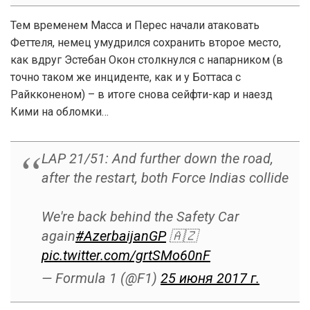
Тем временем Масса и Перес начали атаковать
Феттеля, немец умудрился сохранить второе место,
как вдруг Эстебан Окон столкнулся с напарником (в
точно таком же инциденте, как и у Боттаса с
Райкконеном) – в итоге снова сейфти-кар и наезд
Кими на обломки…
LAP 21/51: And further down the road,
after the restart, both Force Indias collide
We're back behind the Safety Car
again
#AzerbaijanGP
🇦🇿
pic.twitter.com/grtSMo60nF
— Formula 1 (@F1)
25 июня 2017 г.