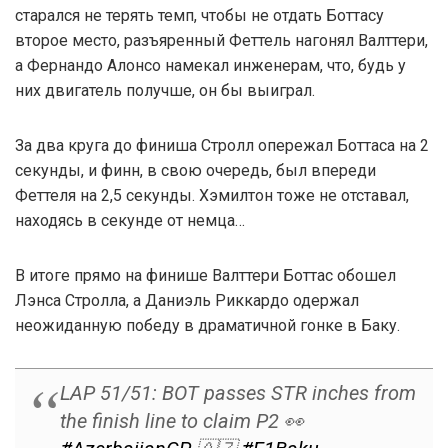
старался не терять темп, чтобы не отдать Боттасу
второе место, разъяренный Феттель нагонял Валттери,
а Фернандо Алонсо намекал инженерам, что, будь у
них двигатель получше, он бы выиграл.
За два круга до финиша Стролл опережал Боттаса на 2
секунды, и финн, в свою очередь, был впереди
Феттеля на 2,5 секунды. Хэмилтон тоже не отставал,
находясь в секунде от немца…
В итоге прямо на финише Валттери Боттас обошел
Лэнса Стролла, а Даниэль Риккардо одержал
неожиданную победу в драматичной гонке в Баку.
LAP 51/51: BOT passes STR inches from
the finish line to claim P2 👀