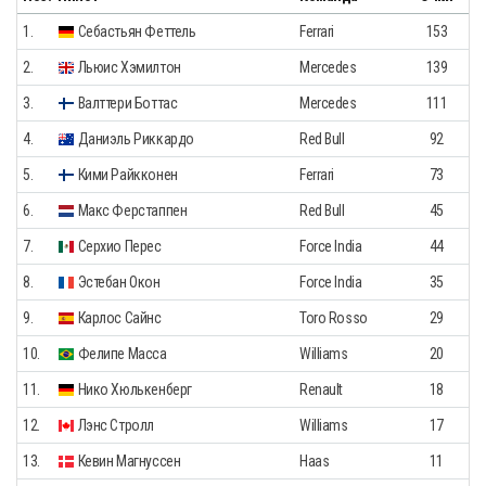
1.
Себастьян Феттель
Ferrari
153
2.
Льюис Хэмилтон
Mercedes
139
3.
Валттери Боттас
Mercedes
111
4.
Даниэль Риккардо
Red Bull
92
5.
Кими Райкконен
Ferrari
73
6.
Макс Ферстаппен
Red Bull
45
7.
Серхио Перес
Force India
44
8.
Эстебан Окон
Force India
35
9.
Карлос Сайнс
Toro Rosso
29
10.
Фелипе Масса
Williams
20
11.
Нико Хюлькенберг
Renault
18
12.
Лэнс Стролл
Williams
17
13.
Кевин Магнуссен
Haas
11