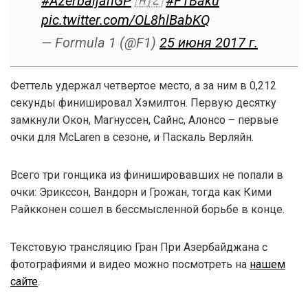
#AzerbaijanGP
🇦🇿
#F1Baku
pic.twitter.com/OL8hlBabKQ
— Formula 1 (@F1)
25 июня 2017 г.
Феттель удержал четвертое место, а за ним в 0,212
секунды финишировал Хэмилтон. Первую десятку
замкнули Окон, Магнуссен, Сайнс, Алонсо – первые
очки для McLaren в сезоне, и Паскаль Верляйн.
Всего три гонщика из финишировавших не попали в
очки: Эрикссон, Вандорн и Грожан, тогда как Кими
Райкконен сошел в бессмысленной борьбе в конце.
Текстовую трансляцию Гран При Азербайджана с
фотографиями и видео можно посмотреть на
нашем
сайте
.