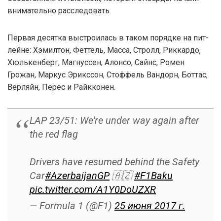
внимательно расследовать.
Первая десятка выстроилась в таком порядке на пит-
лейне: Хэмилтон, Феттель, Масса, Стролл, Риккардо,
Хюлькенберг, Магнуссен, Алонсо, Сайнс, Ромен
Грожан, Маркус Эрикссон, Стоффель Вандорн, Боттас,
Верляйн, Перес и Райкконен.
LAP 23/51: We're under way again after
the red flag
Drivers have resumed behind the Safety
Car
#AzerbaijanGP
🇦🇿
#F1Baku
pic.twitter.com/A1Y0DoUZXR
— Formula 1 (@F1)
25 июня 2017 г.