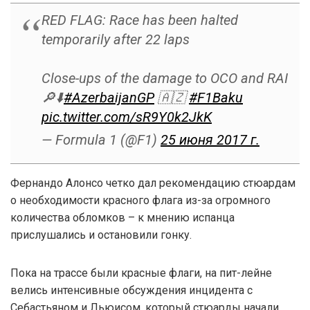
RED FLAG: Race has been halted
temporarily after 22 laps
Close-ups of the damage to OCO and RAI
🔎⬇️
#AzerbaijanGP
🇦🇿
#F1Baku
pic.twitter.com/sR9Y0k2JkK
— Formula 1 (@F1)
25 июня 2017 г.
Фернандо Алонсо четко дал рекомендацию стюардам
о необходимости красного флага из-за огромного
количества обломков – к мнению испанца
прислушались и остановили гонку.
Пока на трассе были красные флаги, на пит-лейне
велись интенсивные обсуждения инцидента с
Себастьяном и Льюисом, который стюарды начали