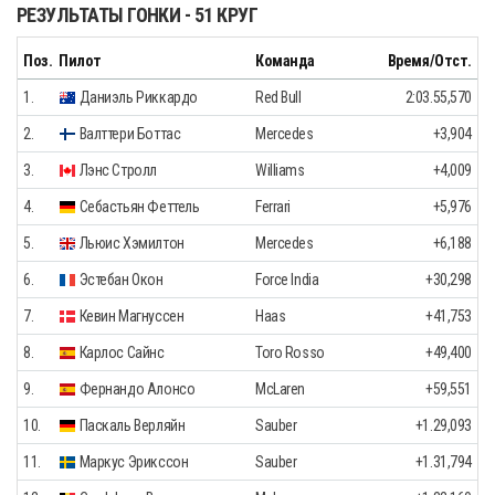
РЕЗУЛЬТАТЫ ГОНКИ - 51 КРУГ
Поз.
Пилот
Команда
Время/Отст.
1.
Даниэль Риккардо
Red Bull
2:03.55,570
2.
Валттери Боттас
Mercedes
+3,904
3.
Лэнс Стролл
Williams
+4,009
4.
Себастьян Феттель
Ferrari
+5,976
5.
Льюис Хэмилтон
Mercedes
+6,188
6.
Эстебан Окон
Force India
+30,298
7.
Кевин Магнуссен
Haas
+41,753
8.
Карлос Сайнс
Toro Rosso
+49,400
9.
Фернандо Алонсо
McLaren
+59,551
10.
Паскаль Верляйн
Sauber
+1.29,093
11.
Маркус Эрикссон
Sauber
+1.31,794