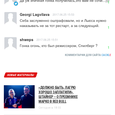
Да уж эпичная гонка получилась,это вам не сочи...)))
1
Georgi Lagvilava
2017.06.25 15:53
Себа заслуженно оштрафовали, но и Льюса нужно 
наказывать не за тот рестарт, а за следующий.
1
shweps
2017.06.25 15:51
Гонка огонь, кто был режиссером, Спилберг ?
1
КОММЕНТАРИИ ДЛЯ САЙТА
CACKL
E
НОВЫЕ МАТЕРИАЛЫ
«ДОЛЖНО БЫТЬ, ЛАГРЮ
ХОРОШО ЗАПЛАТИЛИ».
ШТАЙНЕР – О ПРЕЕМНИКЕ
МАРКО В RED BULL
Сегодня в 18:55