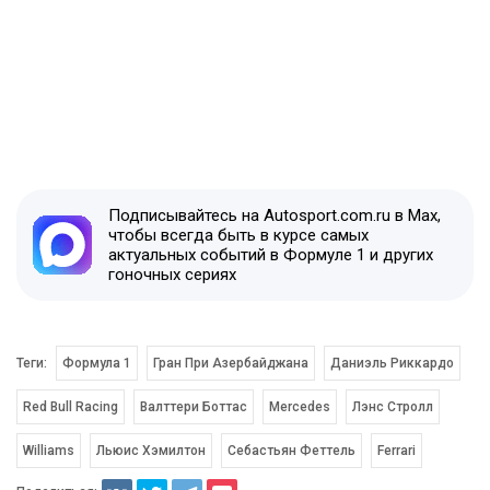
Подписывайтесь на Autosport.com.ru в Max,
чтобы всегда быть в курсе самых
актуальных событий в Формуле 1 и других
гоночных сериях
Теги:
Формула 1
Гран При Азербайджана
Даниэль Риккардо
Red Bull Racing
Валттери Боттас
Mercedes
Лэнс Стролл
Williams
Льюис Хэмилтон
Себастьян Феттель
Ferrari