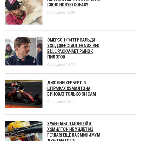
СВОЮ НОВУЮ СОБАКУ
Сегодня в 15:09
ЭМЕРСОН ФИТТИПАЛЬДИ:
УХОД ФЕРСТАППЕНА ИЗ RED
BULL РАСКАЧАЕТ РЫНОК
ПИЛОТОВ
Сегодня в 14:12
ДЖОННИ ХЕРБЕРТ: В
ШТРАФАХ ХЭМИЛТОНА
ВИНОВАТ ТОЛЬКО ОН САМ
Сегодня в 13:14
ХУАН-ПАБЛО МОНТОЙЯ:
ХЭМИЛТОН НЕ УЙДЁТ ИЗ
FERRARI ЕЩЁ КАК МИНИМУМ
ДВА-ТРИ ГОДА