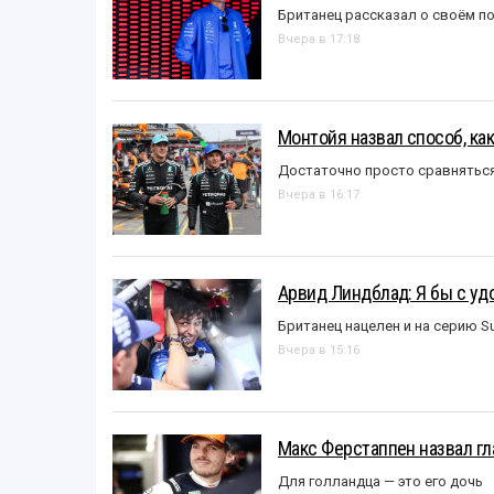
Британец рассказал о своём п
Вчера в 17:18
Монтойя назвал способ, ка
Достаточно просто сравняться
Вчера в 16:17
Арвид Линдблад: Я бы с уд
Британец нацелен и на серию S
Вчера в 15:16
Макс Ферстаппен назвал гл
Для голландца — это его дочь