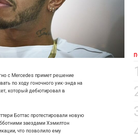
П
тно с Mercedes примет решение
овать по ходу гоночного уик-энда на
ет, который дебютировал в
лттери Боттас протестировали новую
убботними заездами Хэмилтон
кации, что позволило ему