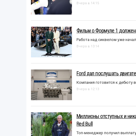
Вчера в 14:15
Фильм о Формуле 1 должен
Работа над сиквелом уже нача
Вчера в 13:14
Ford дал послушать двигате
Компания готовится к дебюту 
Вчера в 12:13
Миллионы отступных и ника
Red Bull
Топ-менеджер получил выплат