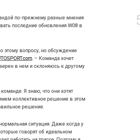
омандой по-прежнему разные мнения
зовать последние обновления W08 в
о этому вопросу, но обсуждение
UTOSPORT.com
. – Команда хочет
уверен в нем и склоняюсь к другому
команде. Я знаю, что они хотят
римем коллективное решение в этом
равильное решение.
 нормальная ситуация. Даже когда у
которые говорят об идеальном
удет работать на трассе. Поэтому я