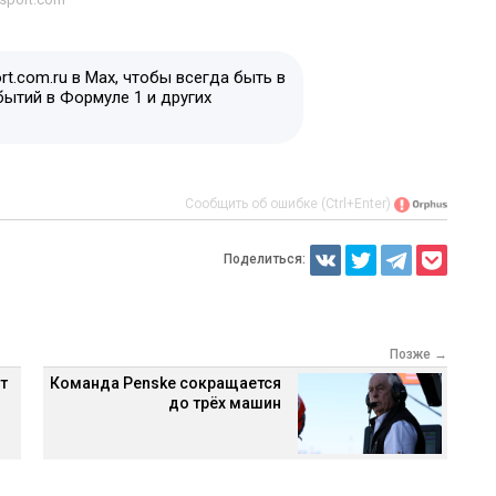
t.com.ru в Max, чтобы всегда быть в
бытий в Формуле 1 и других
Сообщить об ошибке (Ctrl+Enter)
Поделиться:
Позже →
т
Команда Penske сокращается
до трёх машин