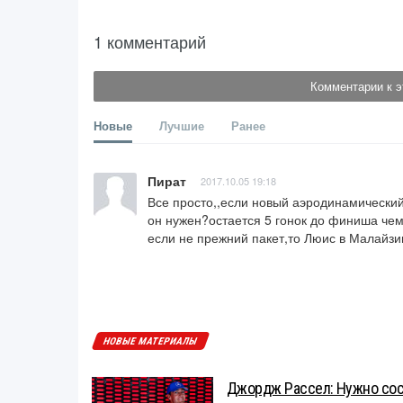
1 комментарий
Комментарии к э
Новые
Лучшие
Ранее
Пират
2017.10.05 19:18
Все просто,,если новый аэродинамический 
он нужен?остается 5 гонок до финиша че
если не прежний пакет,то Люис в Малайзии
НОВЫЕ МАТЕРИАЛЫ
Джордж Рассел: Нужно сос