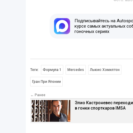
Подписывайтесь на Autospor
курсе самых актуальных со
гоночных сериях
Теги:
Формула 1
Mercedes
Льюис Хэмилтон
Гран При Японии
← Ранее
Элио Кастроневес переходи
в гонки спорткаров IMSA