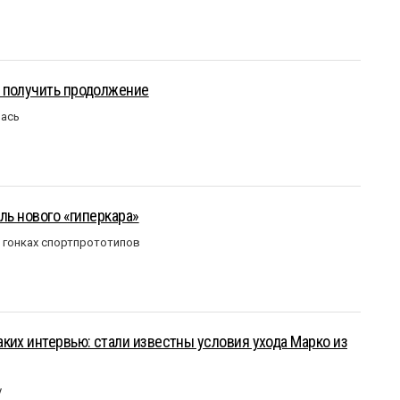
 получить продолжение
лась
ль нового «гиперкара»
в гонках спортпрототипов
ких интервью: стали известны условия ухода Марко из
у