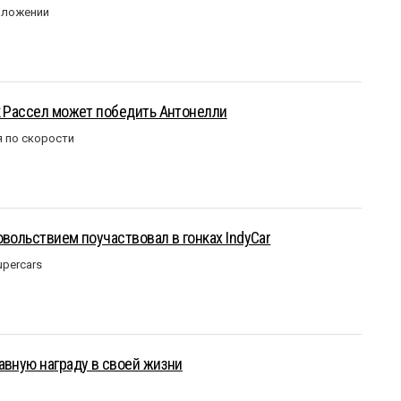
оложении
к Рассел может победить Антонелли
 по скорости
овольствием поучаствовал в гонках IndyCar
upercars
авную награду в своей жизни